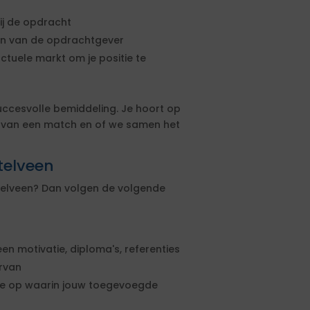
ij de opdracht
sen van de opdrachtgever
actuele markt om je positie te
uccesvolle bemiddeling. Je hoort op
s van een match en of we samen het
telveen
stelveen? Dan volgen de volgende
een motivatie, diploma's, referenties
ervan
rte op waarin jouw toegevoegde