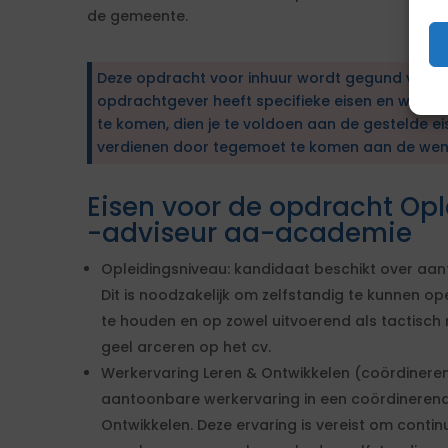
de gemeente.
Deze opdracht voor inhuur wordt gegund via e
opdrachtgever heeft specifieke eisen en wens
te komen, dien je te voldoen aan de gestelde ei
verdienen door tegemoet te komen aan de wen
Eisen voor de opdracht Op
-adviseur aa-academie
Opleidingsniveau: kandidaat beschikt over aa
Dit is noodzakelijk om zelfstandig te kunnen op
te houden en op zowel uitvoerend als tactisch
geel arceren op het cv.
Werkervaring Leren & Ontwikkelen (coördineren
aantoonbare werkervaring in een coördinerend
Ontwikkelen. Deze ervaring is vereist om conti