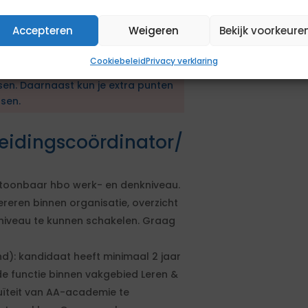
Accepteren
Weigeren
Bekijk voorkeure
en aanbestedingsprocedure. De
Cookiebeleid
Privacy verklaring
en geformuleerd. Om in aanmerking
sen. Daarnaast kun je extra punten
sen.
leidingscoördinator/
ntoonbaar hbo werk- en denkniveau.
ereren binnen organisatie, overzicht
 niveau te kunnen schakelen. Graag
d): kandidaat heeft minimaal 2 jaar
e functie binnen vakgebied Leren &
nuïteit van AA-academie te