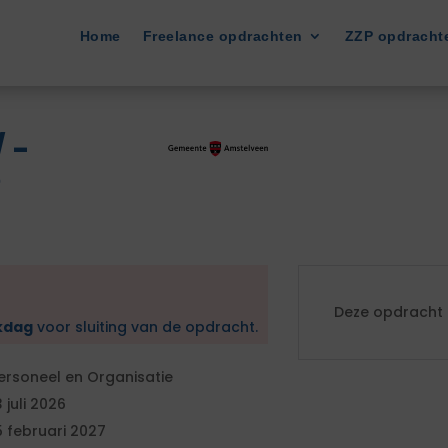
Home
Freelance opdrachten
ZZP opdracht
 -
e
Deze opdracht i
kdag
voor sluiting van de opdracht.
ersoneel en Organisatie
3 juli 2026
5 februari 2027