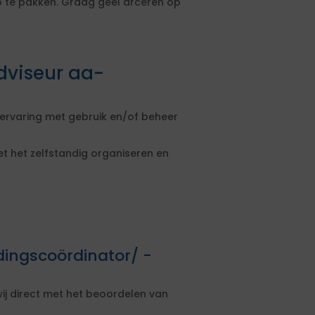
te pakken. Graag geel arceren op
dviseur aa-
ervaring met gebruik en/of beheer
et het zelfstandig organiseren en
dingscoördinator/ -
ij direct met het beoordelen van