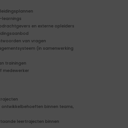
leidingsplannen
-learnings
drachtgevers en externe opleiders
eidingsaanbod
ntwoorden van vragen
nagementsysteem (in samenwerking
an trainingen
ief medewerker
trajecten
n ontwikkelbehoeften binnen teams,
taande leertrajecten binnen