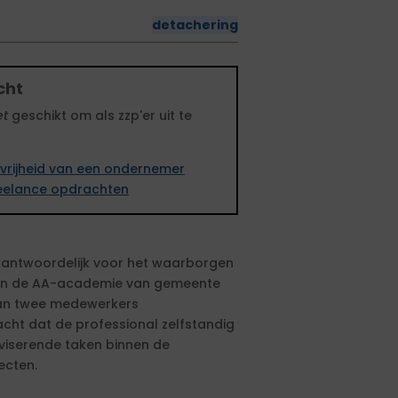
detachering
cht
et
geschikt om als zzp'er uit te
vrijheid van een ondernemer
freelance opdrachten
erantwoordelijk voor het waarborgen
nen de AA-academie van gemeente
van twee medewerkers
ht dat de professional zelfstandig
viserende taken binnen de
ecten.