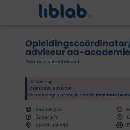
Opleidingscoördinator/
adviseur aa-academi
Gemeente Amstelveen
Verlopen op:
17 jun 2026 om 17:00
We ontvangen graag je reactie
minimaal 1 wer
100
P
32
1
Noord-Holland
1