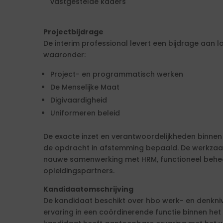
vastgestelde kaders
Projectbijdrage
De interim professional levert een bijdrage aan 
waaronder:
Project- en programmatisch werken
De Menselijke Maat
Digivaardigheid
Uniformeren beleid
De exacte inzet en verantwoordelijkheden binne
de opdracht in afstemming bepaald. De werkza
nauwe samenwerking met HRM, functioneel beheer
opleidingspartners.
Kandidaatomschrijving
De kandidaat beschikt over hbo werk- en denkni
ervaring in een coördinerende functie binnen het