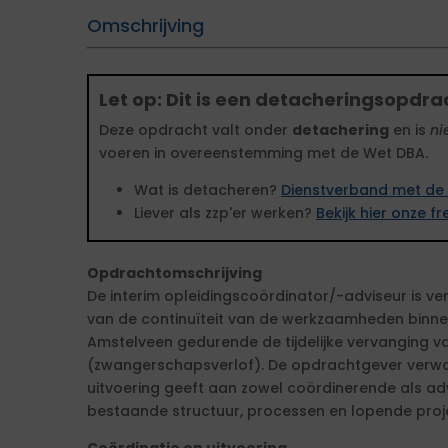
Omschrijving
Let op: Dit is een detacheringsopdra
Deze opdracht valt onder
detachering
en is
ni
voeren in overeenstemming met de Wet DBA.
Wat is detacheren?
Dienstverband met de 
Liever als zzp'er werken?
Bekijk hier onze 
Opdrachtomschrijving
De interim opleidingscoördinator/-adviseur is v
van de continuïteit van de werkzaamheden bin
Amstelveen gedurende de tijdelijke vervanging 
(zwangerschapsverlof). De opdrachtgever verwac
uitvoering geeft aan zowel coördinerende als ad
bestaande structuur, processen en lopende proj