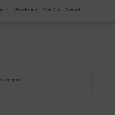
en
Detachering
Over Ons
Contact
s verlopen.