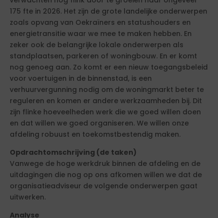
verwachten nog flink door te groeien naar ongeveer
175 fte in 2026. Het zijn de grote landelijke onderwerpen
zoals opvang van Oekraïners en statushouders en
energietransitie waar we mee te maken hebben. En
zeker ook de belangrijke lokale onderwerpen als
standplaatsen, parkeren of woningbouw. En er komt
nog genoeg aan. Zo komt er een nieuw toegangsbeleid
voor voertuigen in de binnenstad, is een
verhuurvergunning nodig om de woningmarkt beter te
reguleren en komen er andere werkzaamheden bij. Dit
zijn flinke hoeveelheden werk die we goed willen doen
en dat willen we goed organiseren. We willen onze
afdeling robuust en toekomstbestendig maken.
Opdrachtomschrijving (de taken)
Vanwege de hoge werkdruk binnen de afdeling en de
uitdagingen die nog op ons afkomen willen we dat de
organisatieadviseur de volgende onderwerpen gaat
uitwerken.
Analyse