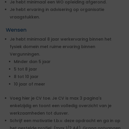
Je hebt minimaal een WO opleiding afgerond.
Je hebt ervaring in advisering op organisatie
vraagstukken.
Wensen
Je hebt minimaal 8 jaar werkervaring binnen het
fysiek domein met ruime ervaring binnen
Vergunningen.
Minder dan 5 jaar
5 tot 8 jaar
8 tot 10 jaar
10 jaar of meer
Voeg hier je CV toe. Je CV is max 3 pagina's
enkelzijdig en toont een volledig overzicht van je
werkzaamheden tot dusver.
Schrijf een motivatie t.b.v. deze opdracht en ga in op
het gestelde profiel. (max 1/2 A4). Graag ontvangen