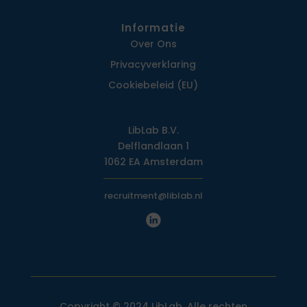
Informatie
Over Ons
Privacy­verklaring
Cookiebeleid (EU)
LibLab B.V.
Delflandlaan 1
1062 EA Amsterdam
recruitment@liblab.nl
Copyright © 2024 LibLab. Alle rechten