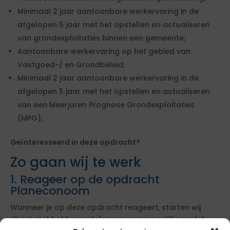
Minimaal 2 jaar aantoonbare werkervaring in de
afgelopen 5 jaar met het opstellen en actualiseren
van grondexploitaties binnen een gemeente;
Aantoonbare werkervaring op het gebied van
Vastgoed-/ en Grondbeleid;
Minimaal 2 jaar aantoonbare werkervaring in de
afgelopen 5 jaar met het opstellen en actualiseren
van een Meerjaren Prognose Grondexploitaties
(MPG);
Geïnteresseerd in deze opdracht?
Zo gaan wij te werk
1. Reageer op de opdracht
Planeconoom
Wanneer je op deze opdracht reageert, starten wij
direct met het beoordelen van een mogelijke match.