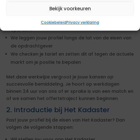
Wanneer je op deze opdracht reageert, starten wij
Bekijk voorkeuren
direct met het beoordelen van een mogelijke match.
We bekijken of jouw ervaring en cv aansluiten bij de
Cookiebeleid
Privacy verklaring
opdracht
We leggen jouw profiel langs de lat van de eisen van
de opdrachtgever
We checken je tarief en zetten dit af tegen de actuele
markt om je positie te bepalen
Met deze werkwijze vergroot je jouw kansen op
succesvolle bemiddeling. Je hoort op werkdagen
binnen 24 uur van ons of er sprake is van een match en
of we samen het offertetraject kunnen beginnen.
2. Introductie bij Het Kadaster
Past jouw profiel bij de eisen van Het Kadaster? Dan
volgen de volgende stappen:
Wij stellen jou voor aan Het Kadaster