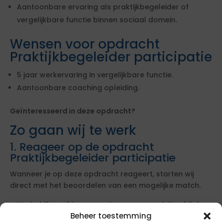
Aantoonbare ervaring als praktijkbegeleider of
vergelijkbare functie binnen sociaal domein.
Wensen voor opdracht
Praktijkbegeleider participatie
5 jaar werkervaring in vergelijkbare functie.
Aantoonbare coaching opleiding.
Geïnteresseerd in deze opdracht?
Zo gaan wij te werk
1. Reageer op de opdracht
Praktijkbegeleider participatie
Wanneer je op deze opdracht reageert, starten wij
direct met het beoordelen van een mogelijke match.
We bekijken of jouw ervaring en cv aansluiten bij de
Beheer toestemming
opdracht