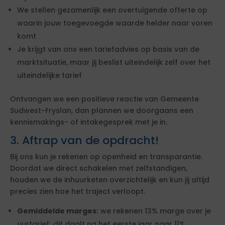
We stellen gezamenlijk een overtuigende offerte op
waarin jouw toegevoegde waarde helder naar voren
komt
Je krijgt van ons een tariefadvies op basis van de
marktsituatie, maar jij beslist uiteindelijk zelf over het
uiteindelijke tarief
Ontvangen we een positieve reactie van Gemeente
Sudwest-Fryslan, dan plannen we doorgaans een
kennismakings- of intakegesprek met je in.
3. Aftrap van de opdracht!
Bij ons kun je rekenen op openheid en transparantie.
Doordat we direct schakelen met zelfstandigen,
houden we de inhuurketen overzichtelijk en kun jij altijd
precies zien hoe het traject verloopt.
Gemiddelde marges:
we rekenen 13% marge over je
uurtarief; dit daalt na het eerste jaar naar 11%.