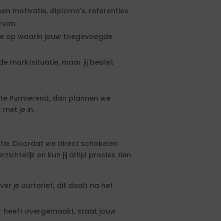
een motivatie, diploma's, referenties
ervan
rte op waarin jouw toegevoegde
e marktsituatie, maar jij beslist
te Purmerend, dan plannen we
met je in.
tie. Doordat we direct schakelen
htelijk en kun jij altijd precies zien
 je uurtarief; dit daalt na het
 heeft overgemaakt, staat jouw