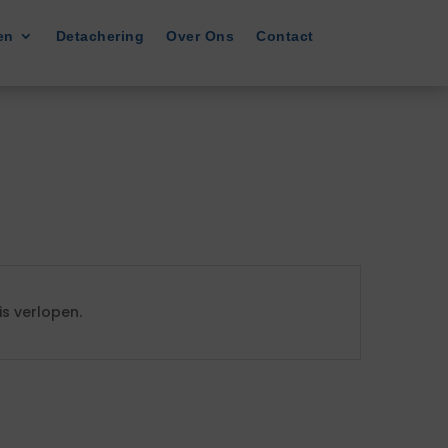
en
Detachering
Over Ons
Contact
s verlopen.