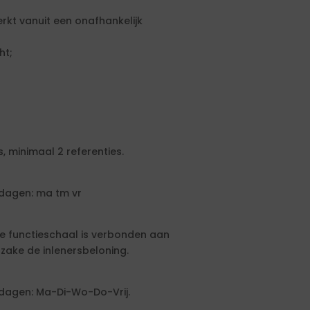
erkt vanuit een onafhankelijk
ht;
, minimaal 2 referenties.
dagen: ma tm vr
eze functieschaal is verbonden aan
ake de inlenersbeloning.
dagen: Ma-Di-Wo-Do-Vrij.