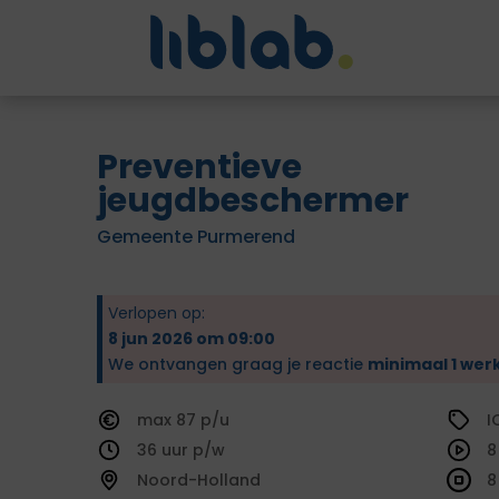
Preventieve
jeugdbeschermer
Gemeente Purmerend
Verlopen op:
8 jun 2026 om 09:00
We ontvangen graag je reactie
minimaal 1 wer
87
I
36
8
Noord-Holland
8