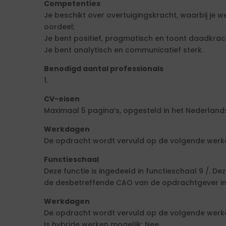
Competenties
Je beschikt over overtuigingskracht, waarbij je w
oordeel;
Je bent positief, pragmatisch en toont daadkrac
Je bent analytisch en communicatief sterk.
Benodigd aantal professionals
1.
CV-eisen
Maximaal 5 pagina’s, opgesteld in het Nederlands
Werkdagen
De opdracht wordt vervuld op de volgende werk
Functieschaal
Deze functie is ingedeeld in functieschaal 9 /. D
de desbetreffende CAO van de opdrachtgever inz
Werkdagen
De opdracht wordt vervuld op de volgende werk
Is hybride werken mogelijk: Nee