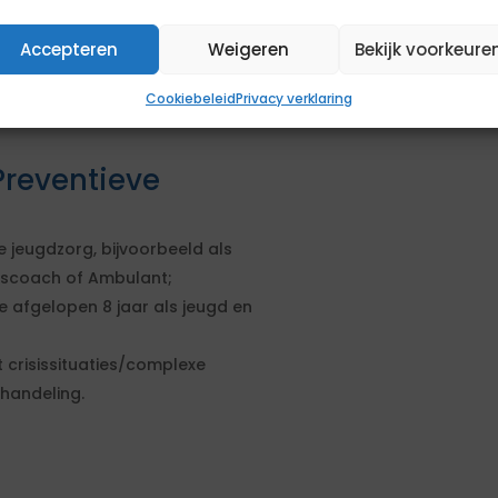
k;
 hbo bachelor niveau;
Accepteren
Weigeren
Bekijk voorkeure
Jeugdprofessional bij een gemeente;
gistratie (benoem dit duidelijk in
Cookiebeleid
Privacy verklaring
reventieve
 jeugdzorg, bijvoorbeeld als
scoach of Ambulant;
e afgelopen 8 jaar als jeugd en
crisissituaties/complexe
shandeling.