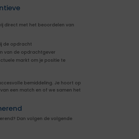
ntieve
ij direct met het beoordelen van
ij de opdracht
sen van de opdrachtgever
actuele markt om je positie te
uccesvolle bemiddeling. Je hoort op
s van een match en of we samen het
rmerend
rmerend? Dan volgen de volgende