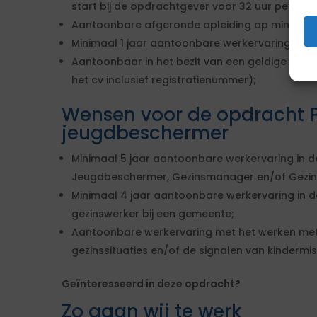
start bij de opdrachtgever voor 32 uur per wee
Aantoonbare afgeronde opleiding op minimaal
Minimaal 1 jaar aantoonbare werkervaring als 
Aantoonbaar in het bezit van een geldige SKJ-re
het cv inclusief registratienummer);
Wensen voor de opdracht P
jeugdbeschermer
Minimaal 5 jaar aantoonbare werkervaring in de
Jeugdbeschermer, Gezinsmanager en/of Gezin
Minimaal 4 jaar aantoonbare werkervaring in d
gezinswerker bij een gemeente;
Aantoonbare werkervaring met het werken met 
gezinssituaties en/of de signalen van kindermi
Geïnteresseerd in deze opdracht?
Zo gaan wij te werk