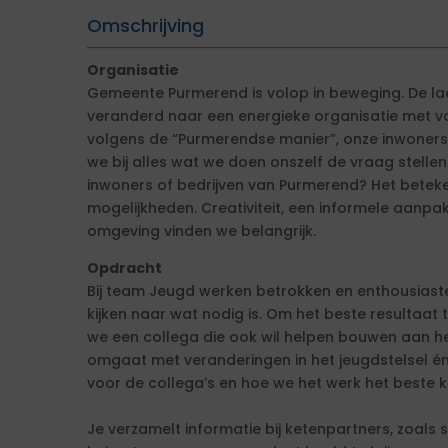
Omschrijving
Organisatie
Gemeente Purmerend is volop in beweging. De laa
veranderd naar een energieke organisatie met v
volgens de “Purmerendse manier”, onze inwoners
we bij alles wat we doen onszelf de vraag stellen
inwoners of bedrijven van Purmerend? Het betek
mogelijkheden. Creativiteit, een informele aanpa
omgeving vinden we belangrijk.
Opdracht
Bij team Jeugd werken betrokken en enthousiaste
kijken naar wat nodig is. Om het beste resultaat
we een collega die ook wil helpen bouwen aan het
omgaat met veranderingen in het jeugdstelsel é
voor de collega’s en hoe we het werk het beste k
Je verzamelt informatie bij ketenpartners, zoals 