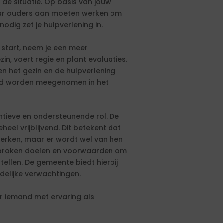
 de situatie. Op basis van jouw
aar ouders aan moeten werken om
nodig zet je hulpverlening in.
 start, neem je een meer
zin, voert regie en plant evaluaties.
n het gezin en de hulpverlening
goed worden meegenomen in het
tieve en ondersteunende rol. De
eheel vrijblijvend. Dit betekent dat
rken, maar er wordt wel van hen
sproken doelen en voorwaarden om
rstellen. De gemeente biedt hierbij
delijke verwachtingen.
r iemand met ervaring als