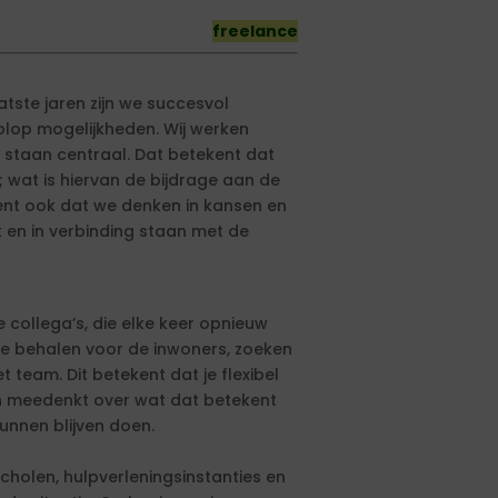
freelance
tste jaren zijn we succesvol
olop mogelijkheden. Wij werken
 staan centraal. Dat betekent dat
; wat is hiervan de bijdrage aan de
ent ook dat we denken in kansen en
k en in verbinding staan met de
 collega’s, die elke keer opnieuw
 te behalen voor de inwoners, zoeken
 team. Dit betekent dat je flexibel
n meedenkt over wat dat betekent
unnen blijven doen.
scholen, hulpverleningsinstanties en