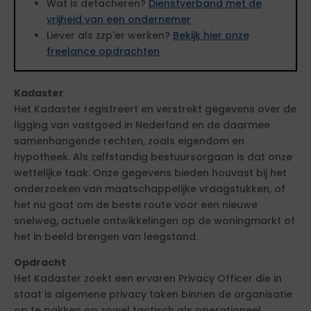
Wat is detacheren?
Dienstverband met de
vrijheid van een ondernemer
Liever als zzp'er werken?
Bekijk hier onze
freelance opdrachten
Kadaster
Het Kadaster registreert en verstrekt gegevens over de
ligging van vastgoed in Nederland en de daarmee
samenhangende rechten, zoals eigendom en
hypotheek. Als zelfstandig bestuursorgaan is dat onze
wettelijke taak. Onze gegevens bieden houvast bij het
onderzoeken van maatschappelijke vraagstukken, of
het nu gaat om de beste route voor een nieuwe
snelweg, actuele ontwikkelingen op de woningmarkt of
het in beeld brengen van leegstand.
Opdracht
Het Kadaster zoekt een ervaren Privacy Officer die in
staat is algemene privacy taken binnen de organisatie
op te pakken op zowel tactisch als operationeel