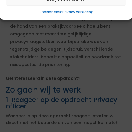
Vanuit de verschillende directies binnen het Kadaster
komen diverse soorten vraagstukken. De privacy
Cookiebeleid
Privacy verklaring
officer moet hiermee om kunnen gaan. Beschrijf aan
de hand van een praktijkvoorbeeld hoe u bent
omgegaan met meerdere gelijktijdige
privacyvraagstukken waarbij sprake was van
tegenstrijdige belangen, tijdsdruk, verschillende
stakeholders, beperkte capaciteit en noodzaak tot
risicogestuurde prioritering.
Geïnteresseerd in deze opdracht?
Zo gaan wij te werk
1. Reageer op de opdracht Privacy
officer
Wanneer je op deze opdracht reageert, starten wij
direct met het beoordelen van een mogelijke match.