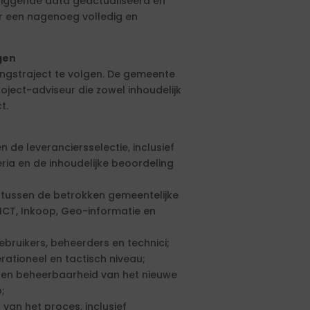
rliggende data geactualiseerd en
r een nagenoeg volledig en
gen
ngstraject te volgen. De gemeente
ject-adviseur die zowel inhoudelijk
t.
de leveranciersselectie, inclusief
eria en de inhoudelijke beoordeling
tussen de betrokken gemeentelijke
ICT, Inkoop, Geo-informatie en
bruikers, beheerders en technici;
ationeel en tactisch niveau;
ie en beheerbaarheid van het nieuwe
;
 van het proces, inclusief