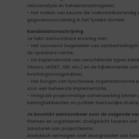
risicoanalyse en beheersmaatregelen;
– Het maken van keuzes die toekomstbestendig z
gegevensvoorziening in het fysieke domein.
Kandidaatomschrijving
Je hebt aantoonbare ervaring met:
– Het succesvol begeleiden van aanbestedingstr
de openbare ruimte;
– De implementatie van verschillende typen behe
Obsurv, IASSET, GBI, etc.) en de bijbehorende con
inrichtingsvraagstukken;
– Het borgen van functionele, organisatorische
voor een beheerste implementatie;
– Integrale projectmatige samenwerking binnen g
belanghebbenden en politiek-bestuurlijke drukte
Je beschikt aantoonbaar over de volgende va
Plannen en organiseren: doelgericht faseren va
aansturen van projectteams;
Analytisch vermogen: snel doorgronden van func