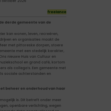
1 oktober 2026
freelance
 de derde gemeente van de
er kan wonen, leven, recreëren,
rijven en organisaties maakt de
sfeer met pittoreske dorpen, stoere
emeente met een stedelijk karakter,
 Ons nieuwe Huis van Cultuur en
, muziekschool en grand café, kortom
ers als collega’s. Een gemeente met
als sociale achterstanden en
et beheer en onderhoud van haar
elijk is. Dit betreft onder meer
ngen, openbare verlichting, wegen