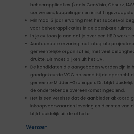
beheerapplicaties (zoals GeoVisia, Obsurv, IASS
conversies, koppelingen en inrichtingsvraagstukke
Minimaal 3 jaar ervaring met het succesvol be
voor beheerapplicaties in de openbare ruimte. Dit
In je cv toon je aan dat je over een HBO werk- 
Aantoonbare ervaring met integrale projectm
gemeentelijke organisaties, met veel belangheb
drukte. Dit moet blijken uit het CV.
De kandidaten die aangeboden worden zijn in h
goedgekeurde VOG passend bij de opdracht di
gemeente Midden-Groningen. Dit blijkt duidelijk 
de ondertekende overeenkomst ingediend.
Het is een vereiste dat de aanbieder akkoord
inkoopvoorwaarden levering en diensten van 
blijkt duidelijk uit de offerte.
Wensen