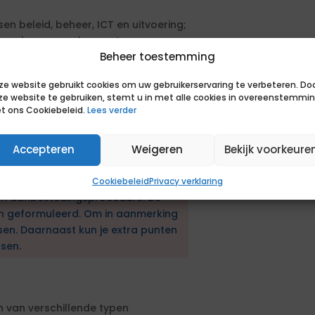
 beleid, beheer, ICT en uitvoering;
ingen kunnen maken met oog voor
Beheer toestemming
 vasthouden aan scope en
ze website gebruikt cookies om uw gebruikerservaring te verbeteren. Do
ze website te gebruiken, stemt u in met alle cookies in overeenstemmi
len tussen operationele uitvoering en
t ons Cookiebeleid.
Lees verder
Accepteren
Weigeren
Bekijk voorkeure
 sluiten van de termijn gepland.
Cookiebeleid
Privacy verklaring
en aanbestedingsprocedure. De
en geformuleerd. Om in aanmerking
sen. Daarnaast kun je extra punten
sen.
n van verschillende typen