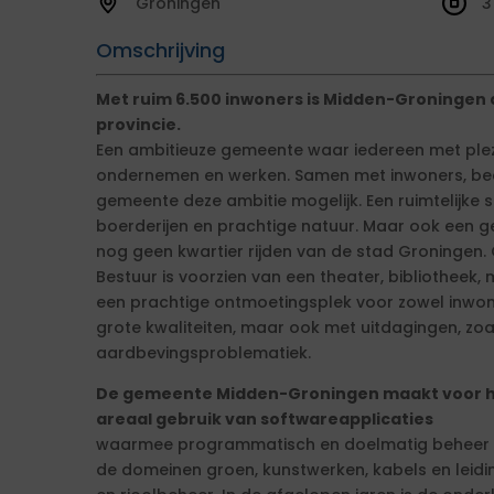
Groningen
3
Omschrijving
Met ruim 6.500 inwoners is Midden-Groningen
provincie.
Een ambitieuze gemeente waar iedereen met plezi
ondernemen en werken. Samen met inwoners, bed
gemeente deze ambitie mogelijk. Een ruimtelijke 
boerderijen en prachtige natuur. Maar ook een g
nog geen kwartier rijden van de stad Groningen.
Bestuur is voorzien van een theater, bibliotheek
een prachtige ontmoetingsplek voor zowel inwon
grote kwaliteiten, maar ook met uitdagingen, zo
aardbevingsproblematiek.
De gemeente Midden-Groningen maakt voor h
areaal gebruik van softwareapplicaties
waarmee programmatisch en doelmatig beheer mog
de domeinen groen, kunstwerken, kabels en leidi