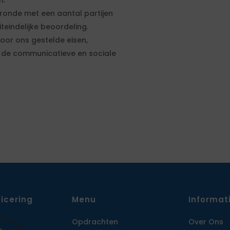
n.
eronde met een aantal partijen
eindelijke beoordeling.
door ons gestelde eisen,
op de communicatieve en sociale
ficering
Menu
Informat
Opdrachten
Over Ons