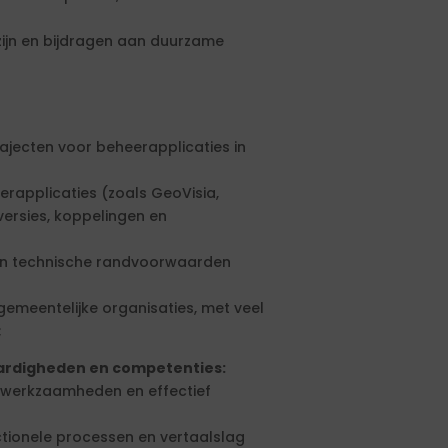
ijn en bijdragen aan duurzame
ajecten voor beheerapplicaties in
erapplicaties (zoals GeoVisia,
versies, koppelingen en
 en technische randvoorwaarden
emeentelijke organisaties, met veel
;
ardigheden en competenties:
n werkzaamheden en effectief
tionele processen en vertaalslag