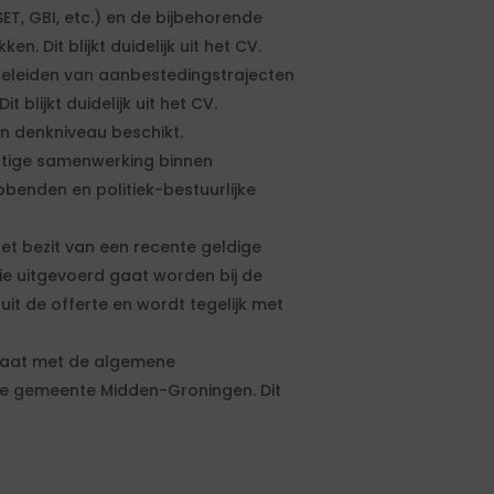
ET, GBI, etc.) en de bijbehorende
n. Dit blijkt duidelijk uit het CV.
geleiden van aanbestedingstrajecten
 blijkt duidelijk uit het CV.
en denkniveau beschikt.
atige samenwerking binnen
benden en politiek-bestuurlijke
et bezit van een recente geldige
e uitgevoerd gaat worden bij de
uit de offerte en wordt tegelijk met
 gaat met de algemene
de gemeente Midden-Groningen. Dit