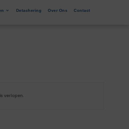
en
Detachering
Over Ons
Contact
s verlopen.