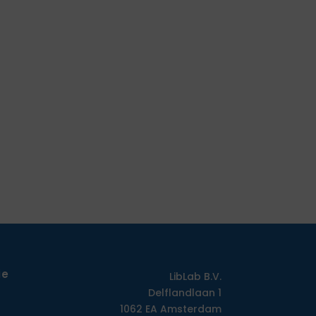
ie
LibLab B.V.
Delflandlaan 1
1062 EA Amsterdam