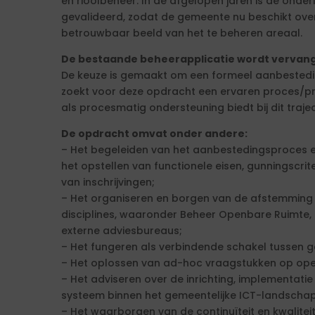
en rioolbeheer. In de afgelopen jaren is de onde
gevalideerd, zodat de gemeente nu beschikt ove
betrouwbaar beeld van het te beheren areaal.
De bestaande beheerapplicatie wordt vervan
De keuze is gemaakt om een formeel aanbestedi
zoekt voor deze opdracht een ervaren proces/pro
als procesmatig ondersteuning biedt bij dit trajec
De opdracht omvat onder andere:
– Het begeleiden van het aanbestedingsproces en 
het opstellen van functionele eisen, gunningscrit
van inschrijvingen;
– Het organiseren en borgen van de afstemming 
disciplines, waaronder Beheer Openbare Ruimte, 
externe adviesbureaus;
– Het fungeren als verbindende schakel tussen ge
– Het oplossen van ad-hoc vraagstukken op oper
– Het adviseren over de inrichting, implementat
systeem binnen het gemeentelijke ICT-landschap
– Het waarborgen van de continuïteit en kwaliteit