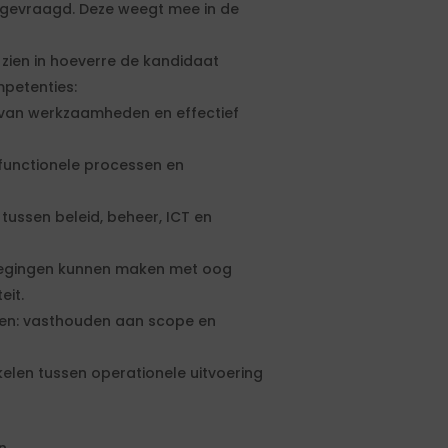
 gevraagd. Deze weegt mee in de
 zien in hoeverre de kandidaat
petenties:
 van werkzaamheden en effectief
functionele processen en
ussen beleid, beheer, ICT en
wegingen kunnen maken met oog
eit.
gen: vasthouden aan scope en
hakelen tussen operationele uitvoering