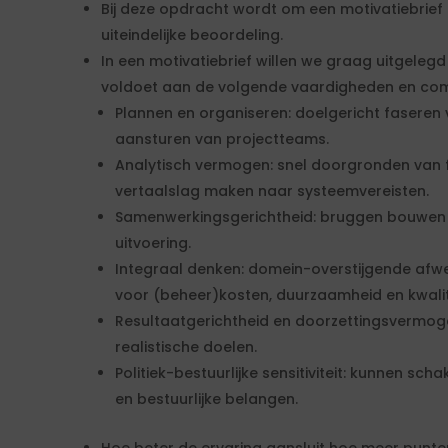
Bij deze opdracht wordt om een motivatiebrief
uiteindelijke beoordeling.
In een motivatiebrief willen we graag uitgelegd
voldoet aan de volgende vaardigheden en com
Plannen en organiseren: doelgericht faseren
aansturen van projectteams.
Analytisch vermogen: snel doorgronden van 
vertaalslag maken naar systeemvereisten.
Samenwerkingsgerichtheid: bruggen bouwen t
uitvoering.
Integraal denken: domein-overstijgende af
voor (beheer)kosten, duurzaamheid en kwalit
Resultaatgerichtheid en doorzettingsvermo
realistische doelen.
Politiek-bestuurlijke sensitiviteit: kunnen sc
en bestuurlijke belangen.