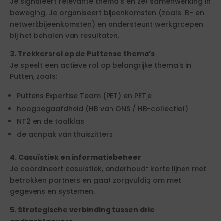
Je signaleert relevante thema’s en zet samenwerking in
beweging. Je organiseert bijeenkomsten (zoals IB- en
netwerkbijeenkomsten) en ondersteunt werkgroepen
bij het behalen van resultaten.
3. Trekkersrol op de Puttense thema’s
Je speelt een actieve rol op belangrijke thema’s in
Putten, zoals:
Puttens Expertise Team (PET) en PETje
hoogbegaafdheid (HB van ONS / HB-collectief)
NT2 en de taalklas
de aanpak van thuiszitters
4. Casuïstiek en informatiebeheer
Je coördineert casuïstiek, onderhoudt korte lijnen met
betrokken partners en gaat zorgvuldig om met
gegevens en systemen.
5. Strategische verbinding tussen drie