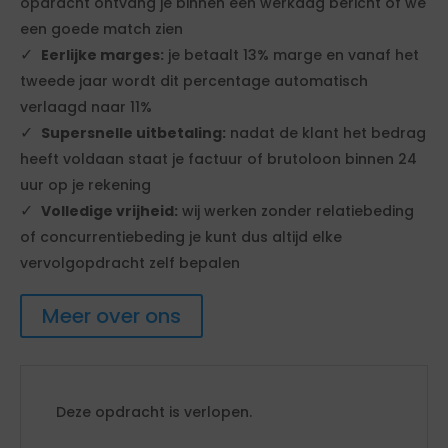
opdracht ontvang je binnen één werkdag bericht of we
een goede match zien
Eerlijke marges:
je betaalt 13% marge en vanaf het
tweede jaar wordt dit percentage automatisch
verlaagd naar 11%
Supersnelle uitbetaling:
nadat de klant het bedrag
heeft voldaan staat je factuur of brutoloon binnen 24
uur op je rekening
Volledige vrijheid:
wij werken zonder relatiebeding
of concurrentiebeding je kunt dus altijd elke
vervolgopdracht zelf bepalen
Meer over ons
Deze opdracht is verlopen.