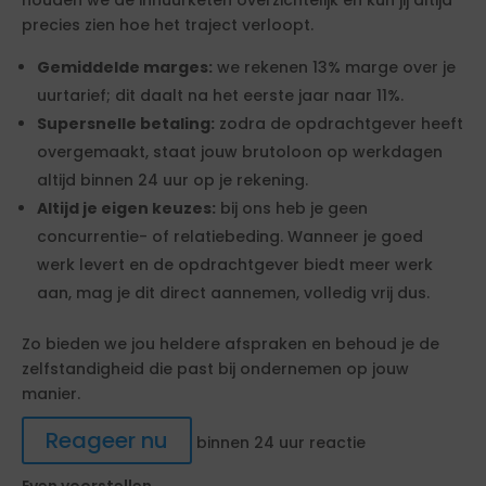
houden we de inhuurketen overzichtelijk en kun jij altijd
precies zien hoe het traject verloopt.
Gemiddelde marges:
we rekenen 13% marge over je
uurtarief; dit daalt na het eerste jaar naar 11%.
Supersnelle betaling:
zodra de opdrachtgever heeft
overgemaakt, staat jouw brutoloon op werkdagen
altijd binnen 24 uur op je rekening.
Altijd je eigen keuzes:
bij ons heb je geen
concurrentie- of relatiebeding. Wanneer je goed
werk levert en de opdrachtgever biedt meer werk
aan, mag je dit direct aannemen, volledig vrij dus.
Zo bieden we jou heldere afspraken en behoud je de
zelfstandigheid die past bij ondernemen op jouw
manier.
Reageer nu
binnen 24 uur reactie