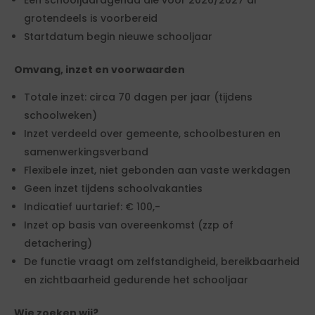
Een schooljaaragenda die voor 2026/2027 al
grotendeels is voorbereid
Startdatum begin nieuwe schooljaar
Omvang, inzet en voorwaarden
Totale inzet: circa 70 dagen per jaar (tijdens
schoolweken)
Inzet verdeeld over gemeente, schoolbesturen en
samenwerkingsverband
Flexibele inzet, niet gebonden aan vaste werkdagen
Geen inzet tijdens schoolvakanties
Indicatief uurtarief: € 100,-
Inzet op basis van overeenkomst (zzp of
detachering)
De functie vraagt om zelfstandigheid, bereikbaarheid
en zichtbaarheid gedurende het schooljaar
Wie zoeken wij?