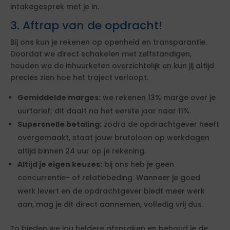
intakegesprek met je in.
3. Aftrap van de opdracht!
Bij ons kun je rekenen op openheid en transparantie.
Doordat we direct schakelen met zelfstandigen,
houden we de inhuurketen overzichtelijk en kun jij altijd
precies zien hoe het traject verloopt.
Gemiddelde marges:
we rekenen 13% marge over je
uurtarief; dit daalt na het eerste jaar naar 11%.
Supersnelle betaling:
zodra de opdrachtgever heeft
overgemaakt, staat jouw brutoloon op werkdagen
altijd binnen 24 uur op je rekening.
Altijd je eigen keuzes:
bij ons heb je geen
concurrentie- of relatiebeding. Wanneer je goed
werk levert en de opdrachtgever biedt meer werk
aan, mag je dit direct aannemen, volledig vrij dus.
Zo bieden we jou heldere afspraken en behoud je de