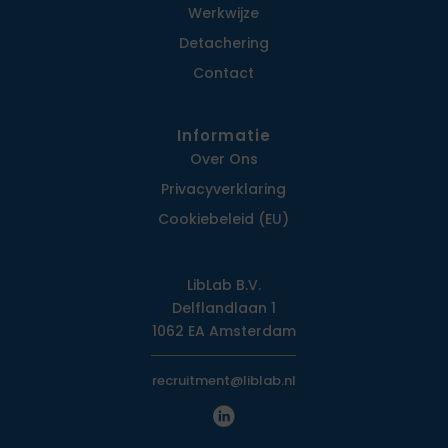
Werkwijze
Detachering
Contact
Informatie
Over Ons
Privacy­verklaring
Cookiebeleid (EU)
LibLab B.V.
Delflandlaan 1
1062 EA Amsterdam
recruitment@liblab.nl