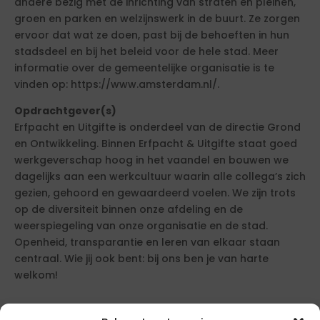
andere bezig met de inrichting van straten en pleinen,
groen en parken en welzijnswerk in de buurt. Ze zorgen
ervoor dat wat ze doen, past bij de behoeften in hun
stadsdeel en bij het beleid voor de hele stad. Meer
informatie over de gemeentelijke organisatie is te
vinden op: https://www.amsterdam.nl/.
Opdrachtgever(s)
Erfpacht en Uitgifte is onderdeel van de directie Grond
en Ontwikkeling. Binnen Erfpacht & Uitgifte staat goed
werkgeverschap hoog in het vaandel en bouwen we
dagelijks aan een werkcultuur waarin alle collega’s zich
gezien, gehoord en gewaardeerd voelen. We zijn trots
op de diversiteit binnen onze afdeling en de
weerspiegeling van onze organisatie en de stad.
Openheid, transparantie en leren van elkaar staan
centraal. Wie jij ook bent: bij ons ben je van harte
welkom!
Onze overkoepelende directie Grond & Ontwikkeling