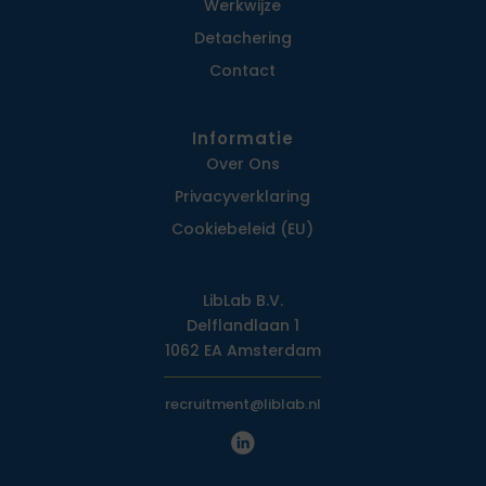
Werkwijze
Detachering
Contact
Informatie
Over Ons
Privacy­verklaring
Cookiebeleid (EU)
LibLab B.V.
Delflandlaan 1
1062 EA Amsterdam
recruitment@liblab.nl