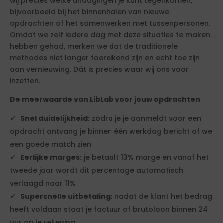
wij precies welke uitdagingen je kunt tegenkomen,
bijvoorbeeld bij het binnenhalen van nieuwe
opdrachten of het samenwerken met tussenpersonen.
Omdat we zelf iedere dag met deze situaties te maken
hebben gehad, merken we dat de traditionele
methodes niet langer toereikend zijn en echt toe zijn
aan vernieuwing. Dát is precies waar wij ons voor
inzetten.
De meerwaarde van LibLab voor jouw opdrachten
Snel duidelijkheid:
zodra je je aanmeldt voor een
opdracht ontvang je binnen één werkdag bericht of we
een goede match zien
Eerlijke marges:
je betaalt 13% marge en vanaf het
tweede jaar wordt dit percentage automatisch
verlaagd naar 11%
Supersnelle uitbetaling:
nadat de klant het bedrag
heeft voldaan staat je factuur of brutoloon binnen 24
uur op je rekening