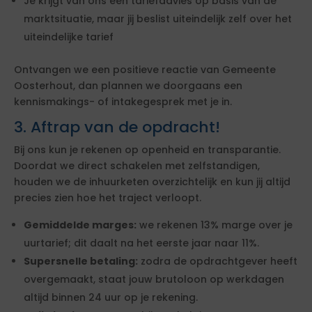
Je krijgt van ons een tariefadvies op basis van de
marktsituatie, maar jij beslist uiteindelijk zelf over het
uiteindelijke tarief
Ontvangen we een positieve reactie van Gemeente
Oosterhout, dan plannen we doorgaans een
kennismakings- of intakegesprek met je in.
3. Aftrap van de opdracht!
Bij ons kun je rekenen op openheid en transparantie.
Doordat we direct schakelen met zelfstandigen,
houden we de inhuurketen overzichtelijk en kun jij altijd
precies zien hoe het traject verloopt.
Gemiddelde marges:
we rekenen 13% marge over je
uurtarief; dit daalt na het eerste jaar naar 11%.
Supersnelle betaling:
zodra de opdrachtgever heeft
overgemaakt, staat jouw brutoloon op werkdagen
altijd binnen 24 uur op je rekening.