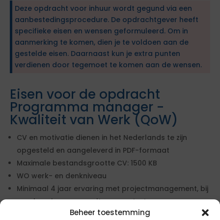
Deze opdracht voor inhuur wordt gegund via een
aanbestedingsprocedure. De opdrachtgever heeft
specifieke eisen en wensen geformuleerd. Om in
aanmerking te komen, dien je te voldoen aan de
gestelde eisen. Daarnaast kun je extra punten
verdienen door tegemoet te komen aan de wensen.
Eisen voor de opdracht
Programma manager -
Kwaliteit van Werk (QoW)
CV en motivatie dienen in het Nederlands te zijn
opgesteld en aangeleverd in PDF-formaat
Maximale bestandsgrootte CV: 1500 KB
WO werk- en denkniveau
Minimaal 4 jaar ervaring met projectmanagement, bij
voorkeur in een consultancycontext
Beheer toestemming
Aantoonbare successen met grootschalig