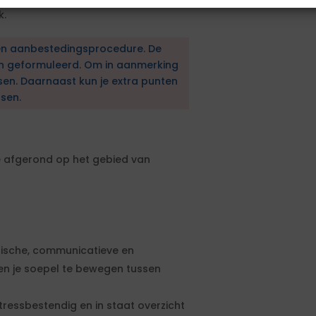
k.
en aanbestedingsprocedure. De
en geformuleerd. Om in aanmerking
sen. Daarnaast kun je extra punten
sen.
e afgerond op het gebied van
orische, communicatieve en
n je soepel te bewegen tussen
tressbestendig en in staat overzicht