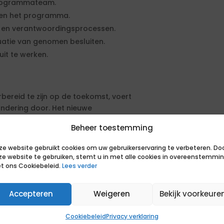
programmateam.
nen het programma.
 en verantwoordingsprocessen.
uatie van genomen besluiten.
uit te werken.
bereid te zijn op de toekomst, voert
andering door. Het nieuwe
tructuur, wordt de komende jaren
Beheer toestemming
ze website gebruikt cookies om uw gebruikerservaring te verbeteren. Do
 gedreven collega’s aan structurele
ze website te gebruiken, stemt u in met alle cookies in overeenstemmi
ndersteuning. Je maakt deel uit van
t ons Cookiebeleid.
Lees verder
waarin samenwerking en een open
Accepteren
Weigeren
Bekijk voorkeure
n je je kunt ontwikkelen,
Cookiebeleid
Privacy verklaring
werk direct bijdraagt aan betere