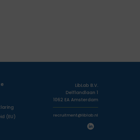
ie
LibLab B.V.
Delflandlaan 1
1062 EA Amsterdam
klaring
recruitment@liblab.nl
id (EU)