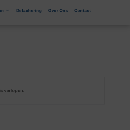
en
Detachering
Over Ons
Contact
s verlopen.