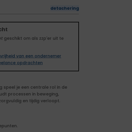
detachering
cht
et
geschikt om als zzp'er uit te
vrijheid van een ondernemer
freelance opdrachten
speel je een centrale rol in de
udt processen in beweging,
rgvuldig en tijdig verloopt.
epunten.