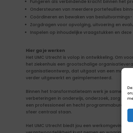
Fungeren als verbindende kracht binnen het 
Ondersteunen van meerdere portefeuilles bin
Coördineren en bewaken van besluitvormings-
Zorgdragen voor opvolging, uitvoering en eval
Inspelen op inhoudelijke vraagstukken en deze 
Hier ga je werken
Het UMC Utrecht is volop in ontwikkeling. Om voor
het ziekenhuis een grootschalige organisatiever
organisatieontwerp, dat uitgaat van een matrixs
verder uitgewerkt en geïmplementeerd.
De
Binnen het transformatieteam werk je samen met
on
verbeteringen in onderwijs, onderzoek, zorg en o
me
een professioneel en hecht programmabureau, 
sfeer centraal staan.
Het UMC Utrecht biedt jou een werkomgeving waari
verantwoordelijkheid kunt nemen en waarin jouw 