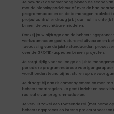
Je bewaakt de samenhang binnen de scope van
met de planningsadviseur af over de haalbaarh
programmadoelen en de te managen raakvlakke
projectcontroller draag je bij aan het inzichteli
binnen de beschikbare middelen.
Dankzij jouw bijdrage aan de beheersingsproce
werkzaamheden gestructureerd uitvoeren en beh
toepassing van de juiste standaarden, processe
over de GROTIK-aspecten binnen projecten.
Je zorgt tijdig voor volledige en juiste manage
periodieke programmabrede voortgangsrappo
wordt ondersteund bij het sturen op de voortg
Je draagt bij aan risicomanagement en monitor
beheersmaatregelen. Je geeft inzicht en overzic
realisatie van programmadoelen.
Je vervult zowel een toetsende rol (met name op
beheersingsproces en interne projectprocessen) 