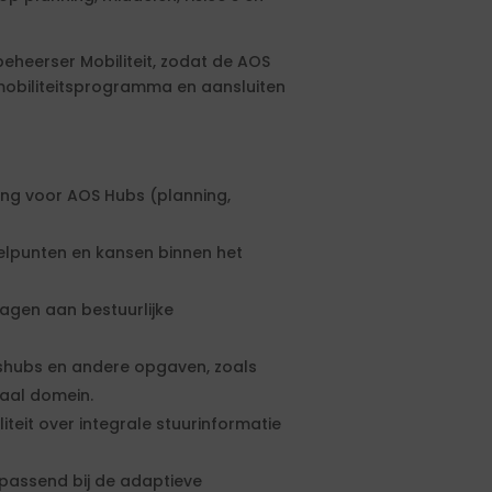
heerser Mobiliteit, zodat de AOS
obiliteitsprogramma en aansluiten
ng voor AOS Hubs (planning,
elpunten en kansen binnen het
agen aan bestuurlijke
shubs en andere opgaven, zoals
iaal domein.
it over integrale stuurinformatie
 passend bij de adaptieve