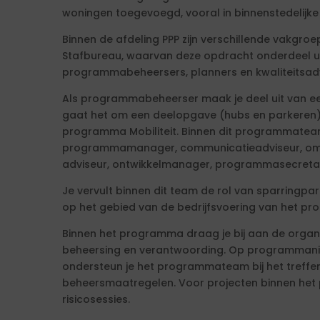
woningen toegevoegd, vooral in binnenstedelijke
Binnen de afdeling PPP zijn verschillende vakgro
Stafbureau, waarvan deze opdracht onderdeel ui
programmabeheersers, planners en kwaliteitsadv
Als programmabeheerser maak je deel uit van e
gaat het om een deelopgave (hubs en parkeren)
programma Mobiliteit. Binnen dit programmate
programmamanager, communicatieadviseur, omg
adviseur, ontwikkelmanager, programmasecretari
Je vervult binnen dit team de rol van sparrin
op het gebied van de bedrijfsvoering van het p
Binnen het programma draag je bij aan de organi
beheersing en verantwoording. Op programmanivea
ondersteun je het programmateam bij het treff
beheersmaatregelen. Voor projecten binnen het 
risicosessies.