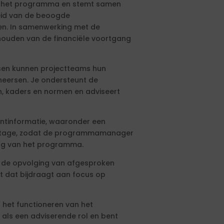
 het programma en stemt samen
eid van de beoogde
n. In samenwerking met de
jk houden van de financiële voortgang
ssen kunnen projectteams hun
eersen. Je ondersteunt de
n, kaders en normen en adviseert
mentinformatie, waaronder een
rtage, zodat de programmamanager
ang van het programma.
t de opvolging van afgesproken
ht dat bijdraagt aan focus op
 het functioneren van het
als een adviserende rol en bent