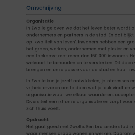
Omschrijving
Organisatie
In Zwolle geloven we dat het leven beter wordt
ondernemers en partners in de stad. En dat blijk
op ‘kwaliteit van leven’. Inwoners hebben een gr
het groen, werken, ondernemen met plezier en voel
een toekomst met meer dan 160.000 inwoners. He
welvaart te behouden en te versterken. Dit doen
brengen en onze passie voor de stad en haar inw
In Zwolle kun je jezelf ontwikkelen, je interesse
vrijheid ervaren om te doen wat je leuk vindt en w
organisatie waar we elkaar waarderen, acceptere
Diversiteit verrijkt onze organisatie en zorgt voor
zich thuis voelt.
Opdracht
Het gaat goed met Zwolle. Een bruisende stad in
waar mensen graag wonen en werken. Daarom wo