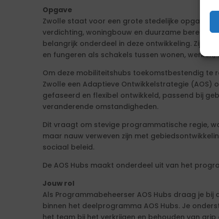
Opgave
Zwolle staat voor een grote stedelijke opgave. D
verdichting, woningbouw en duurzame bereikbaar
belangrijk onderdeel in deze ontwikkeling. Zij ma
en fungeren als schakels tussen wonen, werken, v
Om deze mobiliteitshubs toekomstbestendig te r
Zwolle een Adaptieve Ontwikkelstrategie (AOS) 
gefaseerd en flexibel ontwikkeld, passend bij ge
veranderende omstandigheden.
Dit vraagt om stevige programmatische regie, waa
maar nauw verweven zijn met gebiedsontwikkeling
sociaal beleid.
De AOS Hubs maakt onderdeel uit van het progra
Jouw rol
Als Programmabeheerser AOS Hubs draag je bij aa
binnen het deelprogramma AOS Hubs. Je onder
het team bij het verkrijgen en behouden van grip 