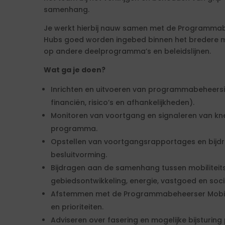
samenhang.
Je werkt hierbij nauw samen met de Programmabe
Hubs goed worden ingebed binnen het bredere m
op andere deelprogramma’s en beleidslijnen.
Wat ga je doen?
Inrichten en uitvoeren van programmabeheersi
financiën, risico’s en afhankelijkheden).
Monitoren van voortgang en signaleren van kn
programma.
Opstellen van voortgangsrapportages en bijdr
besluitvorming.
Bijdragen aan de samenhang tussen mobiliteit
gebiedsontwikkeling, energie, vastgoed en soc
Afstemmen met de Programmabeheerser Mobilite
en prioriteiten.
Adviseren over fasering en mogelijke bijsturing