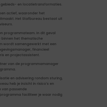
 gebieds- en locatietransformaties.
epen actief, waaronder het
tmaakt. Het Stafbureau bestaat uit
iseurs.
en programmateam. In dit geval
 binnen het thematische
am wordt samengewerkt met een
evingsmanager, financieel
s en projectassistent.
gpartner van de programmamanager
rogramma.
satie en advisering rondom sturing,
u heb je inzicht in risico’s en
en van passende
programma faciliteer je waar nodig