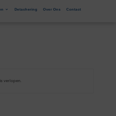
en
Detachering
Over Ons
Contact
s verlopen.