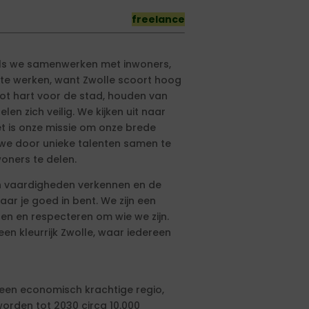
freelance
 als we samenwerken met inwoners,
t te werken, want Zwolle scoort hoog
oot hart voor de stad, houden van
en zich veilig. We kijken uit naar
t is onze missie om onze brede
 we door unieke talenten samen te
oners te delen.
s en vaardigheden verkennen en de
aar je goed in bent. We zijn een
n en respecteren om wie we zijn.
 een kleurrijk Zwolle, waar iedereen
 een economisch krachtige regio,
rden tot 2030 circa 10.000