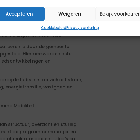
e stad groeit en dat vraagt om
Accepteren
Weigeren
Bekijk voorkeure
heid. Mobiliteitshubs vormen een
ken slim en duurzaam reizen mogelijk
Cookiebeleid
Privacy verklaring
oorzieningen en mobiliteit.
ealiseren is door de gemeente
opgesteld. Hiermee worden hubs
biedsontwikkelingen en
rbij de hubs niet op zichzelf staan,
, energietransitie, vastgoed en
mma Mobiliteit.
n structuur, overzicht en sturing
steunt de programmamanager en
op planning, middelen, risico’s en