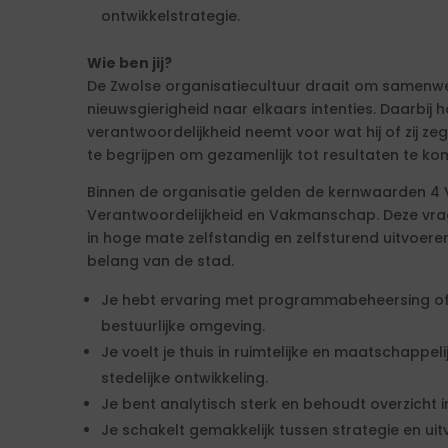
ontwikkelstrategie.
Wie ben jij?
De Zwolse organisatiecultuur draait om samenwe
nieuwsgierigheid naar elkaars intenties. Daarbij 
verantwoordelijkheid neemt voor wat hij of zij ze
te begrijpen om gezamenlijk tot resultaten te ko
Binnen de organisatie gelden de kernwaarden 4 V
Verantwoordelijkheid en Vakmanschap. Deze vra
in hoge mate zelfstandig en zelfsturend uitvoere
belang van de stad.
Je hebt ervaring met programmabeheersing of 
bestuurlijke omgeving.
Je voelt je thuis in ruimtelijke en maatschappel
stedelijke ontwikkeling.
Je bent analytisch sterk en behoudt overzicht 
Je schakelt gemakkelijk tussen strategie en u