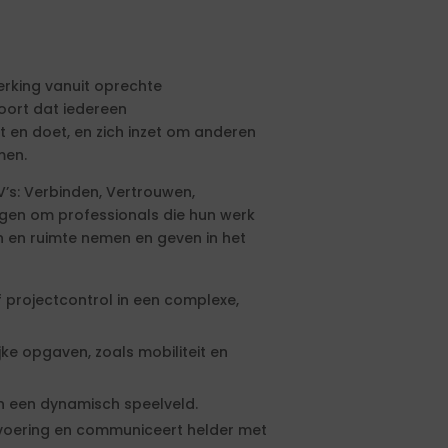
rking vanuit oprechte
hoort dat iedereen
gt en doet, en zich inzet om anderen
men.
’s: Verbinden, Vertrouwen,
gen om professionals die hun werk
n en ruimte nemen en geven in het
projectcontrol in een complexe,
ijke opgaven, zoals mobiliteit en
in een dynamisch speelveld.
itvoering en communiceert helder met