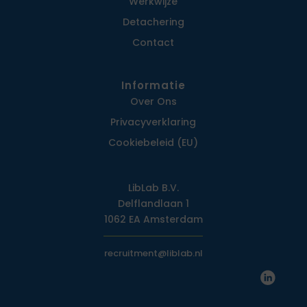
Werkwijze
Detachering
Contact
Informatie
Over Ons
Privacy­verklaring
Cookiebeleid (EU)
LibLab B.V.
Delflandlaan 1
1062 EA Amsterdam
recruitment@liblab.nl