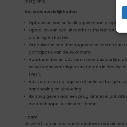
Integratie.
Verantwoordelijkheden
Opbouwen van en leidinggeven aan program
Opstellen van een uitvoerbare meerjarenaanpak
planning en kosten.
Organiseren van deelopgaven en voeren van re
participatie van nieuwkomers.
Voorbereiden en adviseren over bestuurlijke af
en vertegenwoordigen van Houten in Provinciale
(PRT).
Adviseren van college en directie en borgen v
handhaving en uitvoering.
Richting geven aan een programma in ontwikke
maatschappelijk relevant thema.
Team
Je werkt samen met vaste medewerkers binnen or