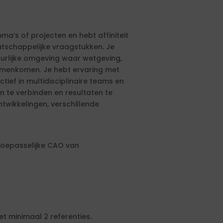
a’s of projecten en hebt affiniteit
atschappelijke vraagstukken. Je
uurlijke omgeving waar wetgeving,
menkomen. Je hebt ervaring met
ctief in multidisciplinaire teams en
n te verbinden en resultaten te
twikkelingen, verschillende
 toepasselijke CAO van
t minimaal 2 referenties.