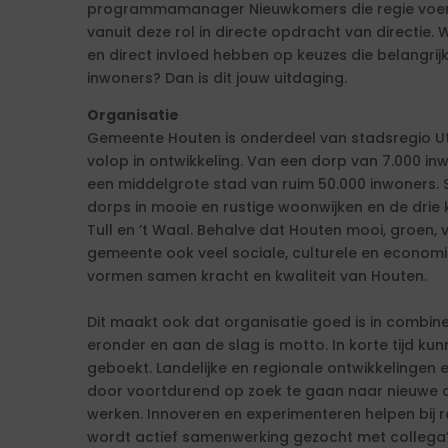
programmamanager Nieuwkomers die regie voert,
vanuit deze rol in directe opdracht van directie.
en direct invloed hebben op keuzes die belangrij
inwoners? Dan is dit jouw uitdaging.
Organisatie
Gemeente Houten is onderdeel van stadsregio Ut
volop in ontwikkeling. Van een dorp van 7.000 inw
een middelgrote stad van ruim 50.000 inwoners. S
dorps in mooie en rustige woonwijken en de drie k
Tull en ’t Waal. Behalve dat Houten mooi, groen, ve
gemeente ook veel sociale, culturele en economi
vormen samen kracht en kwaliteit van Houten.
Dit maakt ook dat organisatie goed is in combi
eronder en aan de slag is motto. In korte tijd k
geboekt. Landelijke en regionale ontwikkelingen
door voortdurend op zoek te gaan naar nieuwe 
werken. Innoveren en experimenteren helpen bij r
wordt actief samenwerking gezocht met collega’