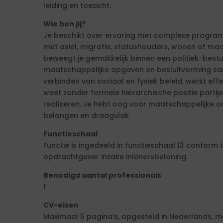
leiding en toezicht.
Wie ben jij?
Je beschikt over ervaring met complexe programm
met asiel, migratie, statushouders, wonen of ma
beweegt je gemakkelijk binnen een politiek-best
maatschappelijke opgaven en besluitvorming sa
verbinden van sociaal en fysiek beleid, werkt effe
weet zonder formele hiërarchische positie partije
realiseren. Je hebt oog voor maatschappelijke on
belangen en draagvlak.
Functieschaal
Functie is ingedeeld in functieschaal 13 conform
opdrachtgever inzake inlenersbeloning.
Benodigd aantal professionals
1
CV-eisen
Maximaal 5 pagina’s, opgesteld in Nederlands, me