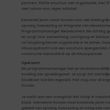
partners. Platte structuur van organisatie, met 
veel ruimte voor eigen initiatief.
Komende jaren staat Houten voor een belangrijk
opvang, huisvesting en integratie van nieuwkome
Programmamanager Nieuwkomers die richting g
en zorgt voor samenhang, voortgang en bestuurlijk
rol langdurig binnen organisatie in te zetten. D
inhuuropdracht ook een vacature opengesteld, 
constructie aansluitend op de inhuurperiode.
Opdracht
Als programmamanager ben je verantwoordelijk
invulling van spreidingswet. Je zorgt dat wettelijke
houdbaar worden ingevuld, met oog voor draagvlak
Houten.
Je werkt aan een vraagstuk dat volop in maatsch
staat. Gemeente Houten moet komende jaren con
gebied van opvang, huisvesting en integratie va