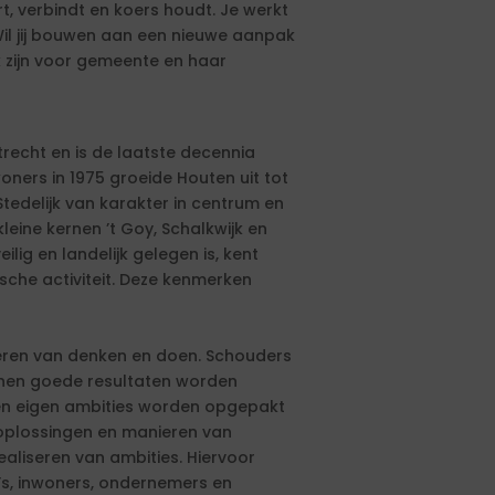
 verbindt en koers houdt. Je werkt
 Wil jij bouwen aan een nieuwe aanpak
k zijn voor gemeente en haar
recht en is de laatste decennia
oners in 1975 groeide Houten uit tot
tedelijk van karakter in centrum en
leine kernen ’t Goy, Schalkwijk en
ilig en landelijk gelegen is, kent
sche activiteit. Deze kenmerken
neren van denken en doen. Schouders
unnen goede resultaten worden
 en eigen ambities worden opgepakt
oplossingen en manieren van
ealiseren van ambities. Hiervoor
s, inwoners, ondernemers en