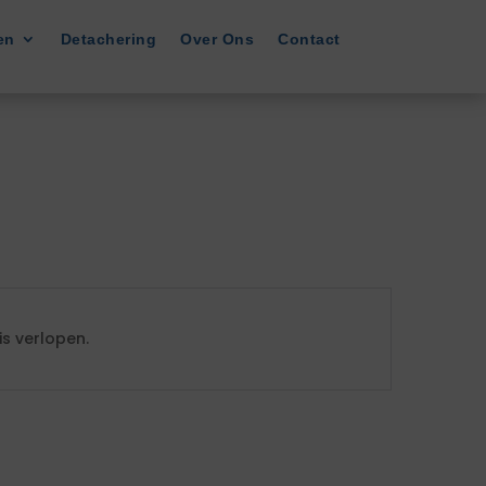
en
Detachering
Over Ons
Contact
s verlopen.