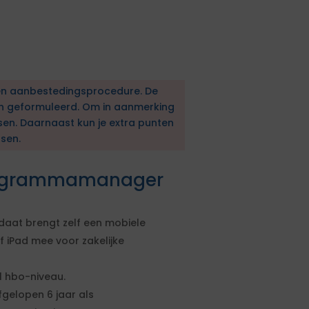
en aanbestedingsprocedure. De
en geformuleerd. Om in aanmerking
sen. Daarnaast kun je extra punten
sen.
Programmamanager
daat brengt zelf een mobiele
 iPad mee voor zakelijke
 hbo-niveau.
fgelopen 6 jaar als