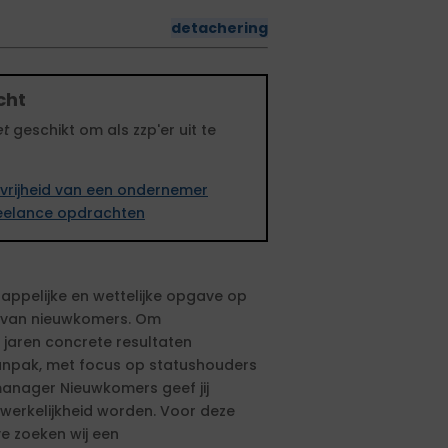
detachering
cht
et
geschikt om als zzp'er uit te
vrijheid van een ondernemer
freelance opdrachten
ppelijke en wettelijke opgave op
e van nieuwkomers. Om
 jaren concrete resultaten
 aanpak, met focus op statushouders
anager Nieuwkomers geef jij
 werkelijkheid worden. Voor deze
e zoeken wij een