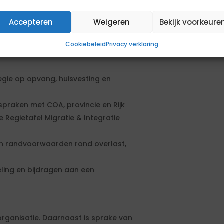
Accepteren
Weigeren
Bekijk voorkeure
mateam Nieuwkomers.
Cookiebeleid
Privacy verklaring
 met concrete locaties, aantallen,
gie op opvang, huisvesting en
spraken met COA, provincie en Rijk
 Regietafel Migratie & Integratie
an randvoorwaarden rond overlast,
ling en bijdragen aan een
ganisatie. Daarnaast is sprake van