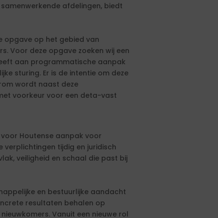
13 samenwerkende afdelingen, biedt
e opgave op het gebied van
rs. Voor deze opgave zoeken wij een
eeft aan programmatische aanpak
e sturing. Er is de intentie om deze
aarom wordt naast deze
met voorkeur voor een deta-vast
 voor Houtense aanpak voor
 verplichtingen tijdig en juridisch
, veiligheid en schaal die past bij
appelijke en bestuurlijke aandacht
crete resultaten behalen op
n nieuwkomers. Vanuit een nieuwe rol