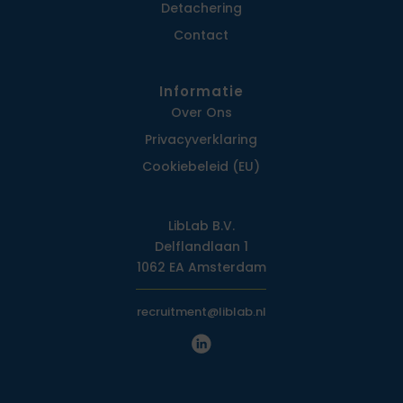
Detachering
Contact
Informatie
Over Ons
Privacy­verklaring
Cookiebeleid (EU)
LibLab B.V.
Delflandlaan 1
1062 EA Amsterdam
recruitment@liblab.nl