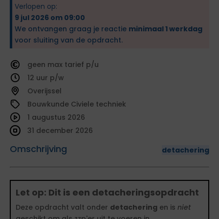
Verlopen op:
9 jul 2026 om 09:00
We ontvangen graag je reactie
minimaal 1 werkdag
voor sluiting van de opdracht.
geen
tarief
12
Overijssel
Bouwkunde Civiele techniek
1 augustus 2026
31 december 2026
Omschrijving
detachering
Let op: Dit is een detacheringsopdracht
Deze opdracht valt onder
detachering
en is
niet
geschikt om als zzp'er uit te voeren in