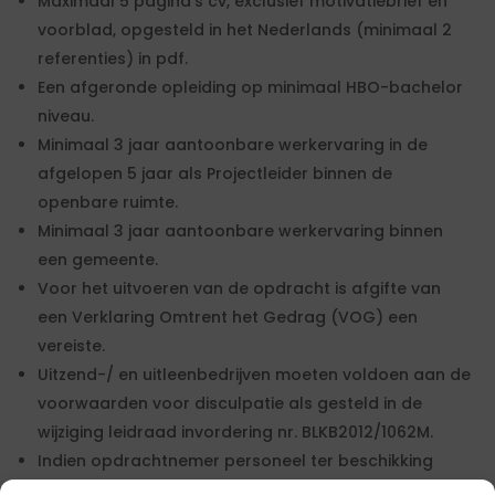
Maximaal 5 pagina’s cv, exclusief motivatiebrief en
voorblad, opgesteld in het Nederlands (minimaal 2
referenties) in pdf.
Een afgeronde opleiding op minimaal HBO-bachelor
niveau.
Minimaal 3 jaar aantoonbare werkervaring in de
afgelopen 5 jaar als Projectleider binnen de
openbare ruimte.
Minimaal 3 jaar aantoonbare werkervaring binnen
een gemeente.
Voor het uitvoeren van de opdracht is afgifte van
een Verklaring Omtrent het Gedrag (VOG) een
vereiste.
Uitzend-/ en uitleenbedrijven moeten voldoen aan de
voorwaarden voor disculpatie als gesteld in de
wijziging leidraad invordering nr. BLKB2012/1062M.
Indien opdrachtnemer personeel ter beschikking
stelt, staat opdrachtnemer in het handelsregister