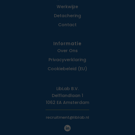
Werkwijze
Detachering
Contact
Informatie
Over Ons
Privacy­verklaring
Cookiebeleid (EU)
LibLab B.V.
Delflandlaan 1
1062 EA Amsterdam
recruitment@liblab.nl