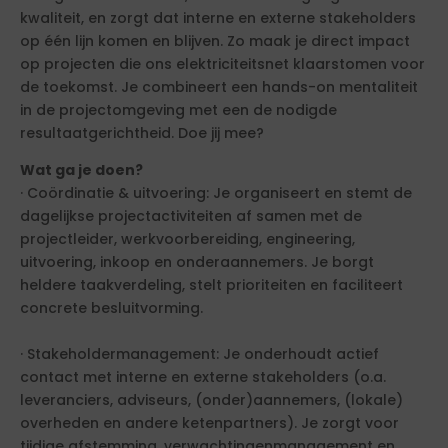
kwaliteit, en zorgt dat interne en externe stakeholders
op één lijn komen en blijven. Zo maak je direct impact
op projecten die ons elektriciteitsnet klaarstomen voor
de toekomst. Je combineert een hands-on mentaliteit
in de projectomgeving met een de nodigde
resultaatgerichtheid. Doe jij mee?
Wat ga je doen?
· Coördinatie & uitvoering: Je organiseert en stemt de
dagelijkse projectactiviteiten af samen met de
projectleider, werkvoorbereiding, engineering,
uitvoering, inkoop en onderaannemers. Je borgt
heldere taakverdeling, stelt prioriteiten en faciliteert
concrete besluitvorming.
· Stakeholdermanagement: Je onderhoudt actief
contact met interne en externe stakeholders (o.a.
leveranciers, adviseurs, (onder)aannemers, (lokale)
overheden en andere ketenpartners). Je zorgt voor
tijdige afstemming, verwachtingenmanagement en