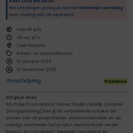
9 okt 2025 om 09:00
We ontvangen graag je reactie
minimaal 1 werkdag
voor sluiting van de opdracht.
95
40
Zuid-Holland
Beleid- en adviesdiensten
13 oktober 2025
31 december 2026
Omschrijving
freelance
Dit ga je doen
Als Projectcoördinator binnen Stedin Zakelijk Complex
(hoogspanning) ben jij de verbindende schakel die
samen met de projectleider, werkvoorbereider en de
overige teamleden het project aantoonbaar verder
brengt. Je coördineert, bewaakt voortgang en