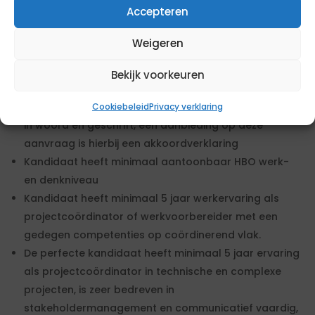
Accepteren
aanmerking te komen, dien je te voldoen aan de
gestelde eisen. Daarnaast kun je extra punten
Weigeren
verdienen door tegemoet te komen aan de wensen.
Bekijk voorkeuren
Eisen
Kandidaat dient de Nederlandse taal machtig te zijn
Cookiebeleid
Privacy verklaring
in woord en geschrift, een aanbieding op deze
aanvraag is hierbij een akkoordverklaring
Kandidaat heeft minimaal aantoonbaar HBO werk-
en denkniveau
Kandidaat heeft minimaal 5 jaar werkervaring als
projectcoördinator of werkvoorbereider met een
gedegen competenties op coördinerend vlak.
De perfecte kandidaat heeft minimaal 5 jaar ervaring
als projectcoördinator in technische en complexe
projecten, is zeer bedreven in
stakeholdermanagement en communicatief vaardig,