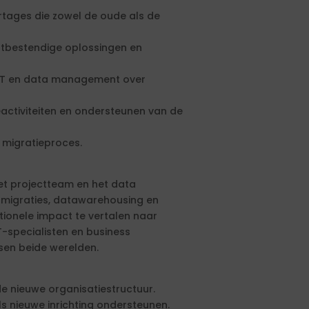
ortages die zowel de oude als de
tbestendige oplossingen en
 IT en data management over
eactiviteiten en ondersteunen van de
t migratieproces.
t projectteam en het data
migraties, datawarehousing en
tionele impact te vertalen naar
T-specialisten en business
sen beide werelden.
e nieuwe organisatiestructuur.
s nieuwe inrichting ondersteunen.