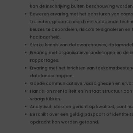
kan de inschrijving buiten beschouwing worden
Bewezen ervaring met het aansturen van comp
trajecten, gecombineerd met voldoende techni
keuzes te beoordelen, risico’s te signaleren en
haalbaarheid.
Sterke kennis van datawarehouses, datamodell
Ervaring met organisatieveranderingen en de 
rapportages.
Ervaring met het inrichten van toekomstbeste
datalandschappen.
Goede communicatieve vaardigheden en erva
Hands-on mentaliteit en in staat structuur aa
vraagstukken.
Analytisch sterk en gericht op kwaliteit, conti
Beschikt over een geldig paspoort of identiteits
opdracht kan worden getoond.