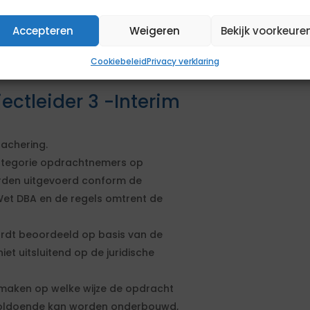
en aanbestedingsprocedure. De
en geformuleerd. Om in aanmerking
Accepteren
Weigeren
Bekijk voorkeure
sen. Daarnaast kun je extra punten
sen.
Cookiebeleid
Privacy verklaring
ectleider 3 -Interim
tachering.
categorie opdrachtnemers op
rden uitgevoerd conform de
et DBA en de regels omtrent de
rdt beoordeeld op basis van de
et uitsluitend op de juridische
maken op welke wijze de opdracht
voldoende kan worden onderbouwd,