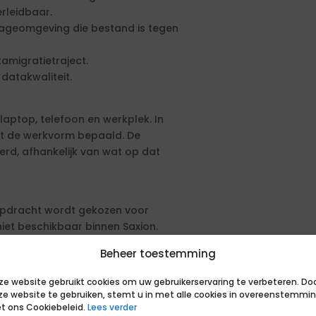
erleidbaar.
ageomgeving die bestand is tegen
amigratietraject.
datakwaliteit.
aptop, telefoon en werkplek. In
t de werkvorm bepaald. De
erd, afhankelijk van wat op dat
opdracht wordt gekozen voor
 niet beschikbaar binnen Saxion.
Beheer toestemming
rojectmanager van de herinrichting.
ze website gebruikt cookies om uw gebruikerservaring te verbeteren. Do
t Team (DMT) en de BI-consultant.
ze website te gebruiken, stemt u in met alle cookies in overeenstemmi
t ons Cookiebeleid.
Lees verder