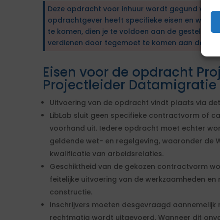
Deze opdracht voor inhuur wordt gegund via e
opdrachtgever heeft specifieke eisen en wens
te komen, dien je te voldoen aan de gestelde ei
verdienen door tegemoet te komen aan de wen
Eisen voor de opdracht Proj
Projectleider Datamigratie
Uitvoering van de opdracht vindt plaats via de
LibLab sluit geen specifieke contractvorm of 
voorhand uit. Iedere opdracht moet echter wo
geldende wet- en regelgeving, waaronder de W
kwalificatie van arbeidsrelaties.
Geschiktheid van de gekozen contractvorm wo
feitelijke uitvoering van de werkzaamheden en ni
constructie.
Inschrijvers moeten desgevraagd aannemelijk 
rechtmatig wordt uitgevoerd. Wanneer dit on