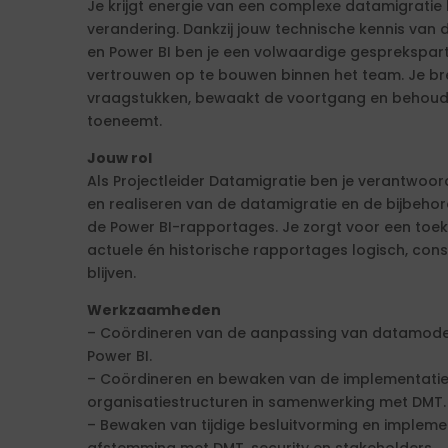
Je krijgt energie van een complexe datamigratie
verandering. Dankzij jouw technische kennis va
en Power BI ben je een volwaardige gesprekspart
vertrouwen op te bouwen binnen het team. Je br
vraagstukken, bewaakt de voortgang en behoudt
toeneemt.
Jouw rol
Als Projectleider Datamigratie ben je verantwoor
en realiseren van de datamigratie en de bijbeh
de Power BI-rapportages. Je zorgt voor een toek
actuele én historische rapportages logisch, con
blijven.
Werkzaamheden
– Coördineren van de aanpassing van datamodel
Power BI.
– Coördineren en bewaken van de implementatie
organisatiestructuren in samenwerking met DMT.
– Bewaken van tijdige besluitvorming en implemen