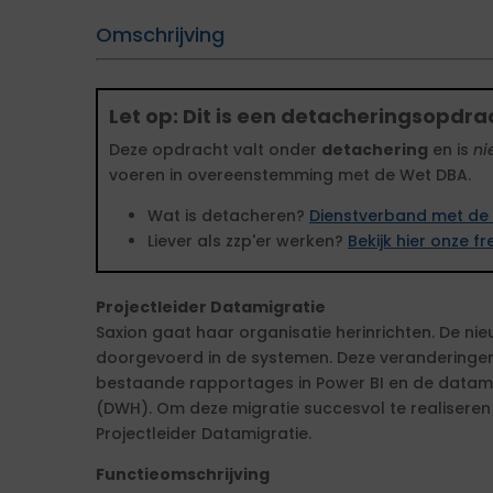
Omschrijving
Let op: Dit is een detacheringsopdra
Deze opdracht valt onder
detachering
en is
ni
voeren in overeenstemming met de Wet DBA.
Wat is detacheren?
Dienstverband met de 
Liever als zzp'er werken?
Bekijk hier onze 
Projectleider Datamigratie
Saxion gaat haar organisatie herinrichten. De ni
doorgevoerd in de systemen. Deze veranderinge
bestaande rapportages in Power BI en de datam
(DWH). Om deze migratie succesvol te realiseren z
Projectleider Datamigratie.
Functieomschrijving