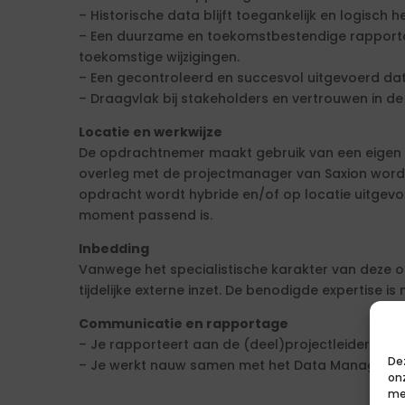
– Historische data blijft toegankelijk en logisch h
– Een duurzame en toekomstbestendige rapport
toekomstige wijzigingen.
– Een gecontroleerd en succesvol uitgevoerd dat
– Draagvlak bij stakeholders en vertrouwen in de 
Locatie en werkwijze
De opdrachtnemer maakt gebruik van een eigen l
overleg met de projectmanager van Saxion word
opdracht wordt hybride en/of op locatie uitgevo
moment passend is.
Inbedding
Vanwege het specialistische karakter van deze 
tijdelijke externe inzet. De benodigde expertise is
Communicatie en rapportage
– Je rapporteert aan de (deel)projectleider of p
De
– Je werkt nauw samen met het Data Managemen
on
me