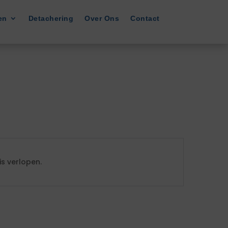
en
Detachering
Over Ons
Contact
s verlopen.