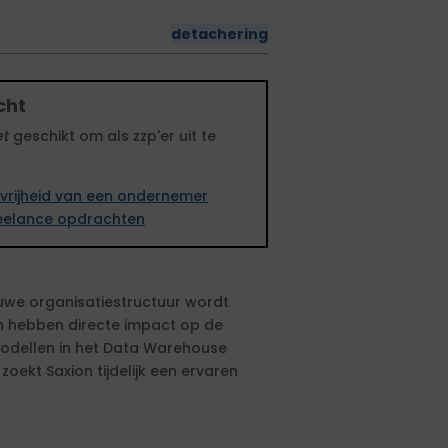
detachering
cht
et
geschikt om als zzp'er uit te
vrijheid van een ondernemer
freelance opdrachten
euwe organisatiestructuur wordt
n hebben directe impact op de
odellen in het Data Warehouse
oekt Saxion tijdelijk een ervaren