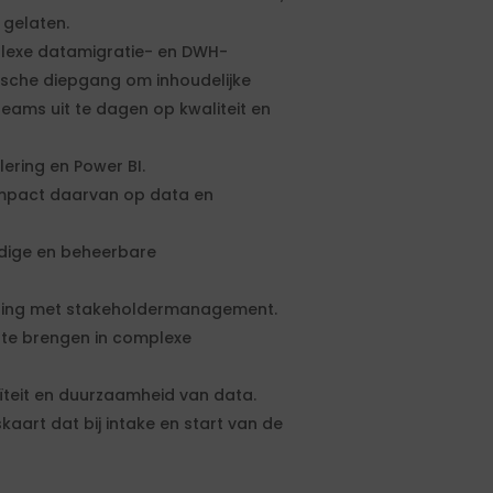
 gelaten.
lexe datamigratie- en DWH-
sche diepgang om inhoudelijke
 teams uit te dagen op kwaliteit en
ering en Power BI.
impact daarvan op data en
ndige en beheerbare
ring met stakeholdermanagement.
n te brengen in complexe
nuïteit en duurzaamheid van data.
kaart dat bij intake en start van de