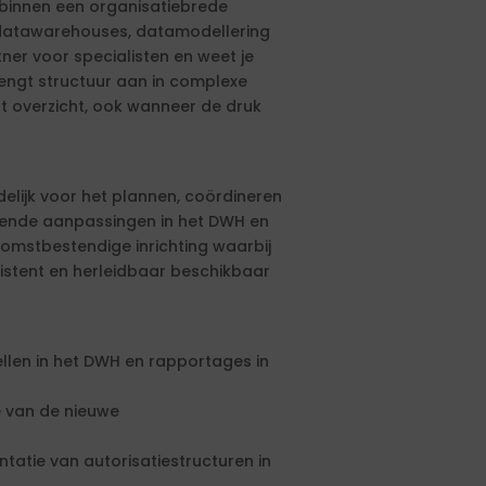
 binnen een organisatiebrede
n datawarehouses, datamodellering
ner voor specialisten en weet je
engt structuur aan in complexe
 overzicht, ook wanneer de druk
delijk voor het plannen, coördineren
orende aanpassingen in het DWH en
omstbestendige inrichting waarbij
sistent en herleidbaar beschikbaar
len in het DWH en rapportages in
 van de nieuwe
tatie van autorisatiestructuren in