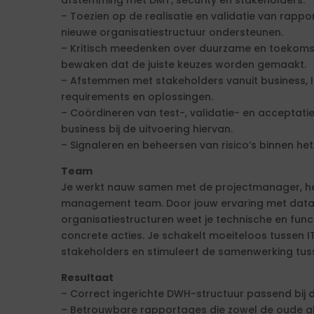
afstemming met DMT, security en stakeholders.
– Toezien op de realisatie en validatie van rapp
nieuwe organisatiestructuur ondersteunen.
– Kritisch meedenken over duurzame en toekoms
bewaken dat de juiste keuzes worden gemaakt.
– Afstemmen met stakeholders vanuit business,
requirements en oplossingen.
– Coördineren van test-, validatie- en acceptati
business bij de uitvoering hiervan.
– Signaleren en beheersen van risico’s binnen he
Team
Je werkt nauw samen met de projectmanager, he
management team. Door jouw ervaring met data
organisatiestructuren weet je technische en func
concrete acties. Je schakelt moeiteloos tussen I
stakeholders en stimuleert de samenwerking tus
Resultaat
– Correct ingerichte DWH-structuur passend bij d
– Betrouwbare rapportages die zowel de oude al