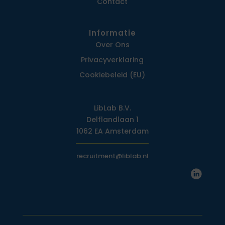
Contact
Informatie
Over Ons
Privacy­verklaring
Cookiebeleid (EU)
LibLab B.V.
Delflandlaan 1
1062 EA Amsterdam
recruitment@liblab.nl