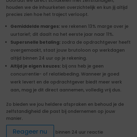
Doordat we direct schakelen met zelfstandigen,
houden we de inhuurketen overzichtelijk en kun jij altijd
precies zien hoe het traject verloopt.
Gemiddelde marges:
we rekenen 13% marge over je
uurtarief; dit daalt na het eerste jaar naar 11%.
Supersnelle betaling:
zodra de opdrachtgever heeft
overgemaakt, staat jouw brutoloon op werkdagen
altijd binnen 24 uur op je rekening.
Altijd je eigen keuzes:
bij ons heb je geen
concurrentie- of relatiebeding. Wanneer je goed
werk levert en de opdrachtgever biedt meer werk
aan, mag je dit direct aannemen, volledig vrij dus.
Zo bieden we jou heldere afspraken en behoud je de
zelfstandigheid die past bij ondernemen op jouw
manier.
Reageer nu
binnen 24 uur reactie