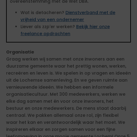
overeenstemming met de Wet DBA.
Wat is detacheren?
Dienstverband met de
vrijheid van een ondernemer
Liever als zzp'er werken?
Bekijk hier onze
freelance opdrachten
Organisatie
Graag werken wij samen met onze inwoners aan een
duurzame gemeente waar het prettig wonen, werken,
recreëren en leven is. We spelen in op vragen en ideeën
uit de Lochemse samenleving. En we geven ruimte aan
vernieuwende ideeën. We hebben een informele
organisatiecultuur. Met 300 medewerkers, werken we
elke dag samen met én voor onze inwoners, het
bestuur en onze medewerkers. De mens staat daarbij
centraal. We pakken allemaal onze rol, zijn flexibel
waar het kan en verantwoordelijk waar het moet. We
inspireren elkaar en zorgen samen voor een fijne
leefomgeving in onze mooie gemeente Lochem! Onze 5