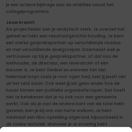
je een actieve bijdrage aan de ambities vanuit het
collegeprogramma.
Jouw kracht:
Als projectleider ben je analytisch sterk. Je overziet het
geheel en hebt een resultaatgerichte houding. Je bent
een sterke gesprekspartner op verschillende niveaus
en met verschillende doelgroepen. Daarnaast wek je
vertrouwen op bij je gesprekspartner, of dat nou de
wethouder, de directeur, een leverancier of een
inwoner is. Je bent flexibel en wanneer het niet
helemaal loopt zoals je voor ogen had, laat jij jezelf niet
uit het veld slaan. Ook weet jij als geen ander hoe de
hazen binnen een politieke organisatie lopen. Dat hoeft
niet te betekenen dat je nu ook voor een gemeente
werkt. Ook als je aan de andere kant van de tafel hebt
gezeten, ben je bij ons van harte welkom. Je hebt
minimaal een Hbo-opleiding afgerond, bijvoorbeeld in
de civiele techniek. Wanneer je al ervaring hebt
opgedaan in het werkveld, gaat dat je zeker helpen in