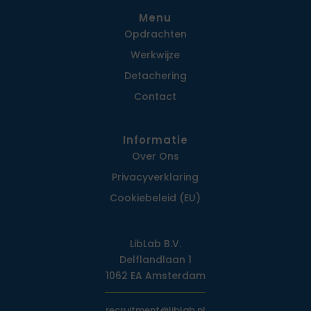
Menu
Opdrachten
Werkwijze
Detachering
Contact
Informatie
Over Ons
Privacy­verklaring
Cookiebeleid (EU)
LibLab B.V.
Delflandlaan 1
1062 EA Amsterdam
recruitment@liblab.nl