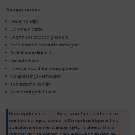
Competenties
Leiderschap;
Communicatie;
Organisatievaardigheden;
Probleemoplossend vermogen;
Besluitvaardigheid;
Risicobeheer;
Interpersoonlijke vaardigheden;
Aanpassingsvermogen;
Technische kennis;
Resultaatgerichtheid.
Deze opdracht voor inhuur wordt gegund via een
aanbestedingsprocedure. De opdrachtgever heeft
specifieke eisen en wensen geformuleerd. Om in
aanmerking te komen, dien je te voldoen aan de