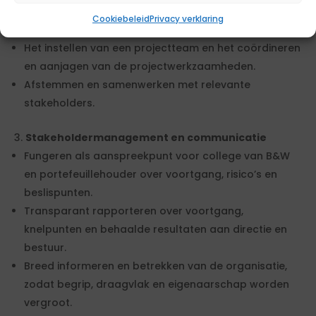
Cookiebeleid
Privacy verklaring
Begeleiden en coördineren project
Het instellen van een projectteam en het coördineren
en aanjagen van de projectwerkzaamheden.
Afstemmen en samenwerken met relevante
stakeholders.
Stakeholdermanagement en communicatie
Fungeren als aanspreekpunt voor college van B&W
en portefeuillehouder over voortgang, risico’s en
beslispunten.
Transparant rapporteren over voortgang,
knelpunten en behaalde resultaten aan directie en
bestuur.
Breed informeren en betrekken van de organisatie,
zodat begrip, draagvlak en eigenaarschap worden
vergroot.