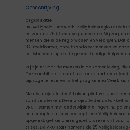
Omschrijving
Organisatie
Uw veiligheid, Ons werk. Veiligheidsregio Utrech
en voor de 26 Utrechtse gemeenten. Wij zorgen el
mensen die in de regio wonen en verblijven. Dat 
112-meldkamer, onze brandweermensen en onze co
crisisbeheersing en de geneeskundige hulpverleni
Wij zijn er voor de mensen in de samenleving, die 
Onze ambitie is om dat met onze partners steed
bijdrage te leveren, is het programma Veerkracht 
Die als projectleider & liaison pilot veiligheids
komt versterken. Deze projectleider ontwikkelt in
VRU – samen met onderwijsinstellingen, hulpdien
een compleet nieuw concept: een Veiligheidsres
opgeleid, getraind en ingezet als reservist voor 
crises. De VRU start namens de 25 veiligheidsregio