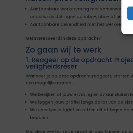
Aantoonbare werkervaring met samenwerken m
onderwijsinstellingen op mbo-, hbo- of universit
Aantoonbare bekendheid met het werkveld van 
Geïnteresseerd in deze opdracht?
Zo gaan wij te werk
1. Reageer op de opdracht Project
veiligheidsreser
Wanneer je op deze opdracht reageert, starten w
een mogelijke match.
We bekijken of jouw ervaring en cv aansluiten b
We leggen jouw profiel langs de lat van de ei
We checken je tarief en zetten dit af tegen de 
bepalen
Met deze werkwijze vergroot je jouw kansen op s