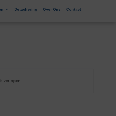
en
Detachering
Over Ons
Contact
s verlopen.