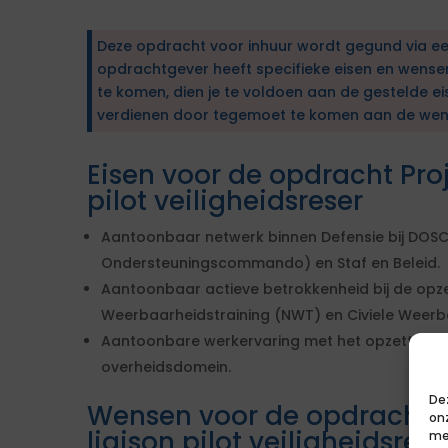
Deze opdracht voor inhuur wordt gegund via e
opdrachtgever heeft specifieke eisen en wens
te komen, dien je te voldoen aan de gestelde ei
verdienen door tegemoet te komen aan de wen
Eisen voor de opdracht Proj
pilot veiligheidsreser
Aantoonbaar netwerk binnen Defensie bij DOS
Ondersteuningscommando) en Staf en Beleid.
Aantoonbaar actieve betrokkenheid bij de opz
Weerbaarheidstraining (NWT) en Civiele Weerb
Aantoonbare werkervaring met het opzetten va
overheidsdomein.
De
Wensen voor de opdracht P
on
liaison pilot veiligheidsrese
me