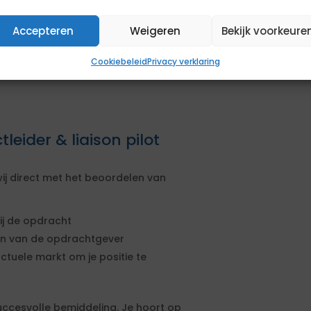
et en/of binnen
Accepteren
Weigeren
Bekijk voorkeure
air niveau.
de Veiligheidsregio.
Cookiebeleid
Privacy verklaring
leider & liaison pilot
ij direct met het beoordelen van
ij de opdracht
sen van de opdrachtgever
actuele markt om je positie te
uccesvolle bemiddeling. Je hoort op