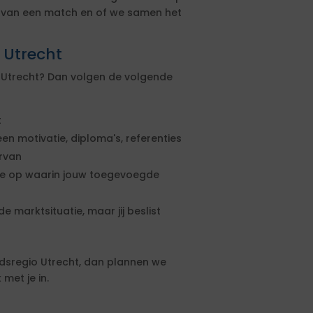
s van een match en of we samen het
o Utrecht
io Utrecht? Dan volgen de volgende
t
een motivatie, diploma's, referenties
ervan
rte op waarin jouw toegevoegde
e marktsituatie, maar jij beslist
idsregio Utrecht, dan plannen we
met je in.