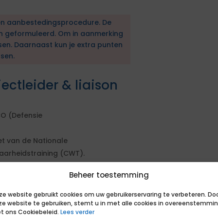
en aanbestedingsprocedure. De
en geformuleerd. Om in aanmerking
sen. Daarnaast kun je extra punten
sen.
ectleider & liaison
CO (Defensie
et van de Nationale
aarheidstraining (CWT).
n pilots binnen het
Beheer toestemming
ze website gebruikt cookies om uw gebruikerservaring te verbeteren. Do
rojectleider &
ze website te gebruiken, stemt u in met alle cookies in overeenstemmi
r
t ons Cookiebeleid.
Lees verder