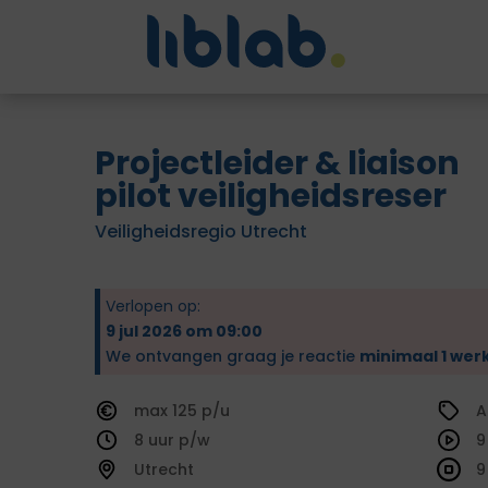
Projectleider & liaison
pilot veiligheidsreser
Veiligheidsregio Utrecht
Verlopen op:
9 jul 2026 om 09:00
We ontvangen graag je reactie
minimaal 1 wer
125
A
8
9
Utrecht
9