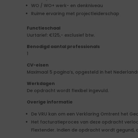
WO / WO+ werk- en denkniveau
Ruime ervaring met projectleiderschap
Functieschaal
Uurtarief: €125,- exclusief btw.
Benodigd aantal professionals
1
CV-eisen
Maximaal 5 pagina’s, opgesteld in het Nederlands
Werkdagen
De opdracht wordt flexibel ingevuld.
Overige informatie
De VRU kan om een Verklaring Omtrent het Ge
Het facturatieproces van deze opdracht verlo
Flextender. Indien de opdracht wordt gegund, o