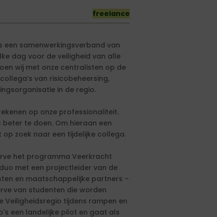
freelance
t is een samenwerkingsverband van
ke dag voor de veiligheid van alle
doen wij met onze centralisten op de
llega’s van risicobeheersing,
ngsorganisatie in de regio.
rekenen op onze professionaliteit.
s beter te doen. Om hieraan een
op zoek naar een tijdelijke collega.
reserve het programma Veerkracht
 duo met een projectleider van de
sten en maatschappelijke partners –
erve van studenten die worden
de Veiligheidsregio tijdens rampen en
's een landelijke pilot en gaat als