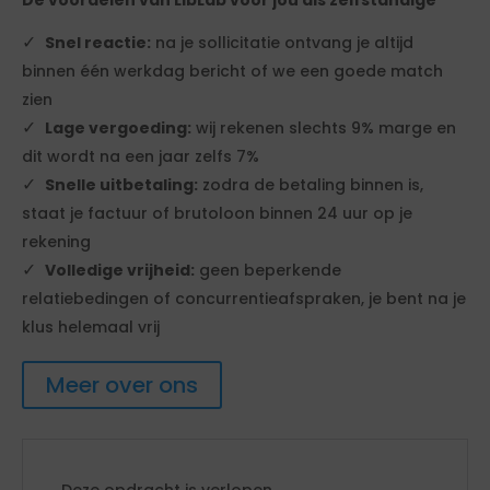
De voordelen van LibLab voor jou als zelfstandige
Snel reactie:
na je sollicitatie ontvang je altijd
binnen één werkdag bericht of we een goede match
zien
Lage vergoeding:
wij rekenen slechts 9% marge en
dit wordt na een jaar zelfs 7%
Snelle uitbetaling:
zodra de betaling binnen is,
staat je factuur of brutoloon binnen 24 uur op je
rekening
Volledige vrijheid:
geen beperkende
relatiebedingen of concurrentieafspraken, je bent na je
klus helemaal vrij
Meer over ons