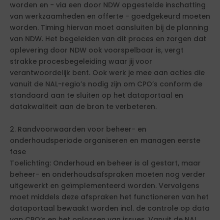
worden en - via een door NDW opgestelde inschatting
van werkzaamheden en offerte - goedgekeurd moeten
worden. Timing hiervan moet aansluiten bij de planning
van NDW. Het begeleiden van dit proces en zorgen dat
oplevering door NDW ook voorspelbaar is, vergt
strakke procesbegeleiding waar jij voor
verantwoordelijk bent. Ook werk je mee aan acties die
vanuit de NAL-regio’s nodig zijn om CPO’s conform de
standaard aan te sluiten op het dataportaal en
datakwaliteit aan de bron te verbeteren.
2. Randvoorwaarden voor beheer- en
onderhoudsperiode organiseren en managen eerste
fase
Toelichting: Onderhoud en beheer is al gestart, maar
beheer- en onderhoudsafspraken moeten nog verder
uitgewerkt en geïmplementeerd worden. Vervolgens
moet middels deze afspraken het functioneren van het
dataportaal bewaakt worden incl. de controle op data
van CPO’s en het oplossen van issues. Vanuit de NAL