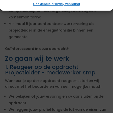
Aantoonbare werkervaring met
Cookiebeleid
Privacy verklaring
compensatieplannen, vergunningsaanvragen en
kostenmonitoring.
Minimaal 5 jaar aantoonbare werkervaring als
projectleider in de energietransitie binnen een
gemeente.
Geïnteresseerd in deze opdracht?
Zo gaan wij te werk
1. Reageer op de opdracht
Projectleider - medewerker smp
Wanneer je op deze opdracht reageert, starten wij
direct met het beoordelen van een mogelijke match.
We bekijken of jouw ervaring en cv aansluiten bij de
opdracht
We leggen jouw profiel langs de lat van de eisen van