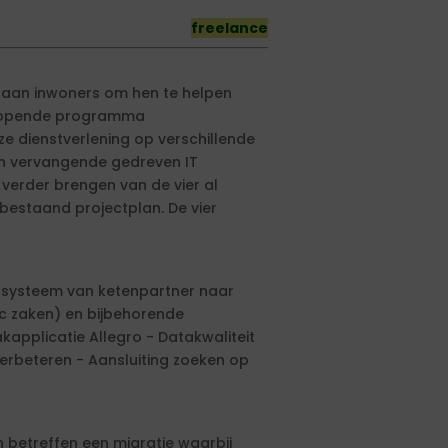
freelance
 aan inwoners om hen te helpen
l lopende programma
e dienstverlening op verschillende
n vervangende gedreven IT
 verder brengen van de vier al
bestaand projectplan. De vier
tsysteem van ketenpartner naar
c zaken) en bijbehorende
kapplicatie Allegro - Datakwaliteit
verbeteren - Aansluiting zoeken op
 betreffen een migratie waarbij