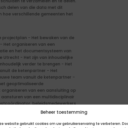
chulden te verzamelen en te delen.
sch delen van die data met dit
n in hoe verschillende gemeenten het
e projectplan - Het bewaken van de
 - Het organiseren van een
icatie en het documentsysteem van
trecht - Het zijn van inhoudelijke
nhoudelijk verder te brengen - Het
anuit de ketenpartner - Het
euwe team vanuit de ketenpartner -
 met geoptimaliseerde
 organiseren van een aansluiting op
ansturen van een multidisciplinair
estcoördinator, beleidsmedewerkers
huldhulpverlening - Het
Beheer toestemming
everanciers en DomstadIT om
ze website gebruikt cookies om uw gebruikerservaring te verbeteren. Do