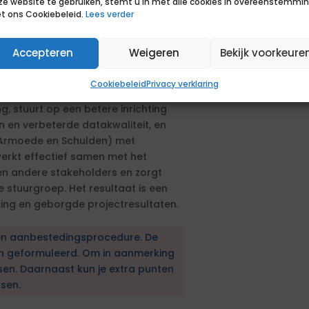
ze website te gebruiken, stemt u in met alle cookies in overeenstemmi
t ons Cookiebeleid.
Lees verder
tie van de taakapplicatie en het
 systemen van Gemeente Utrecht
Accepteren
Weigeren
Bekijk voorkeure
 het implementeren van het
nagementinformatie voor het nieuwe
Cookiebeleid
Privacy verklaring
an de vier deelprojecten binnen het
 stuurt op een betere inrichting
 en verbeterde datakwaliteit, en
 Armoede en Schulden) met
erkt effectief samen met het
 en andere stakeholders en zorgt
e stuurgroep. Het resultaat is een
ing en geborgde projectresultaten.
en aanbestedingsprocedure. De
en geformuleerd. Om in aanmerking
sen. Daarnaast kun je extra punten
sen.