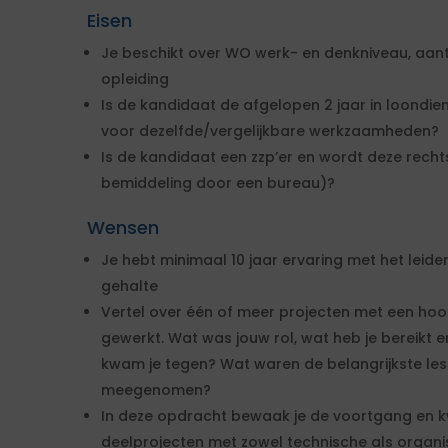
Eisen
Je beschikt over WO werk- en denkniveau, aa
opleiding
Is de kandidaat de afgelopen 2 jaar in loondi
voor dezelfde/vergelijkbare werkzaamheden?
Is de kandidaat een zzp’er en wordt deze rech
bemiddeling door een bureau)?
Wensen
Je hebt minimaal 10 jaar ervaring met het leid
gehalte
Vertel over één of meer projecten met een ho
gewerkt. Wat was jouw rol, wat heb je bereikt e
kwam je tegen? Wat waren de belangrijkste less
meegenomen?
In deze opdracht bewaak je de voortgang en kwa
deelprojecten met zowel technische als organis