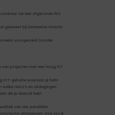
ntoonbaar via een afgeronde WO
enst geweest bij Gemeente Utrecht
tstreeks voorgesteld (zonder
en van projecten met een hoog ICT
og ICT-gehalte waaraan je hebt
n welke risico’s en uitdagingen
en die je daaruit hebt
liteit van vier parallelle
atorische uitdagingen. Hoe zou jij