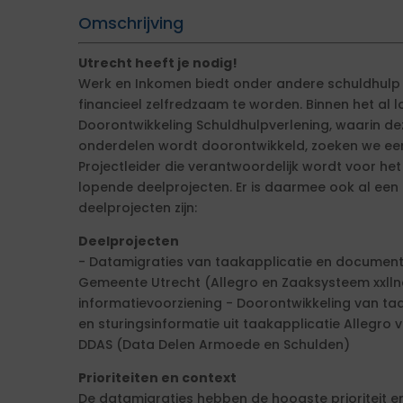
Omschrijving
Utrecht heeft je nodig!
Werk en Inkomen biedt onder andere schuldhulp
financieel zelfredzaam te worden. Binnen het a
Doorontwikkeling Schuldhulpverlening, waarin dez
onderdelen wordt doorontwikkeld, zoeken we ee
Projectleider die verantwoordelijk wordt voor het
lopende deelprojecten. Er is daarmee ook al een 
deelprojecten zijn:
Deelprojecten
- Datamigraties van taakapplicatie en documen
Gemeente Utrecht (Allegro en Zaaksysteem xxlln
informatievoorziening - Doorontwikkeling van taa
en sturingsinformatie uit taakapplicatie Allegro 
DDAS (Data Delen Armoede en Schulden)
Prioriteiten en context
De datamigraties hebben de hoogste prioriteit en