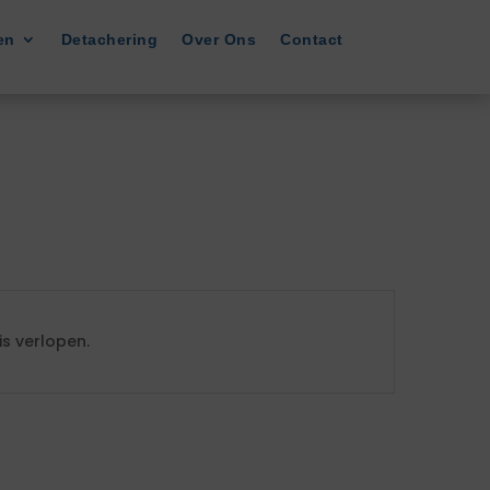
en
Detachering
Over Ons
Contact
s verlopen.