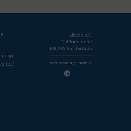
ie
LibLab B.V.
Delflandlaan 1
1062 EA Amsterdam
klaring
recruitment@liblab.nl
id (EU)