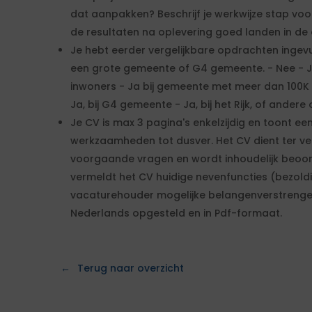
dat aanpakken? Beschrijf je werkwijze stap voor
de resultaten na oplevering goed landen in de 
Je hebt eerder vergelijkbare opdrachten ingevuld
een grote gemeente of G4 gemeente. - Nee - J
inwoners - Ja bij gemeente met meer dan 100K i
Ja, bij G4 gemeente - Ja, bij het Rijk, of ander
Je CV is max 3 pagina's enkelzijdig en toont een
werkzaamheden tot dusver. Het CV dient ter ve
voorgaande vragen en wordt inhoudelijk beoor
vermeldt het CV huidige nevenfuncties (bezold
vacaturehouder mogelijke belangenverstrengeling
Nederlands opgesteld en in Pdf-formaat.
Terug naar overzicht