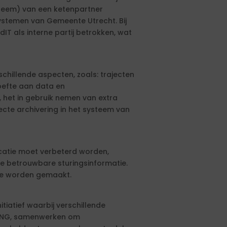
teem) van een ketenpartner
stemen van Gemeente Utrecht. Bij
dIT als interne partij betrokken, wat
schillende aspecten, zoals: trajecten
oefte aan data en
 het in gebruik nemen van extra
ecte archivering in het systeem van
icatie moet verbeterd worden,
e betrouwbare sturingsinformatie.
se worden gemaakt.
tiatief waarbij verschillende
e VNG, samenwerken om