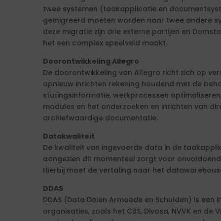
twee systemen (taakapplicatie en documentsys
gemigreerd moeten worden naar twee andere sy
deze migratie zijn drie externe partijen en Domsta
het een complex speelveld maakt.
Doorontwikkeling Allegro
De doorontwikkeling van Allegro richt zich op ver
opnieuw inrichten rekening houdend met de beh
sturingsinformatie, werkprocessen optimaliseren,
modules en het onderzoeken en inrichten van dir
archiefwaardige documentatie.
Datakwaliteit
De kwaliteit van ingevoerde data in de taakappl
aangezien dit momenteel zorgt voor onvoldoend
Hierbij moet de vertaling naar het datawarehou
DDAS
DDAS (Data Delen Armoede en Schulden) is een ini
organisaties, zoals het CBS, Divosa, NVVK en d