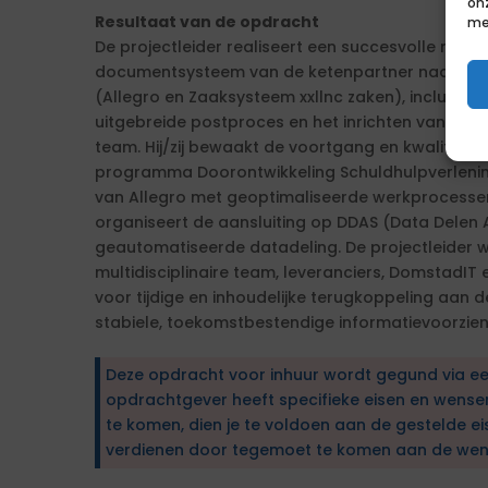
on
Resultaat van de opdracht
me
De projectleider realiseert een succesvolle migra
documentsysteem van de ketenpartner naar de
(Allegro en Zaaksysteem xxllnc zaken), inclusief
uitgebreide postproces en het inrichten van ma
team. Hij/zij bewaakt de voortgang en kwaliteit v
programma Doorontwikkeling Schuldhulpverlening,
van Allegro met geoptimaliseerde werkprocessen
organiseert de aansluiting op DDAS (Data Delen
geautomatiseerde datadeling. De projectleider w
multidisciplinaire team, leveranciers, DomstadIT
voor tijdige en inhoudelijke terugkoppeling aan d
stabiele, toekomstbestendige informatievoorzien
Deze opdracht voor inhuur wordt gegund via e
opdrachtgever heeft specifieke eisen en wens
te komen, dien je te voldoen aan de gestelde ei
verdienen door tegemoet te komen aan de wen