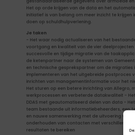
gestandaardiseerde gegevens over armoede en s
Het op orde krijgen van de data en het automati
initiatief is van belang om meer inzicht te krijge
doen op schuldhulpverlening.
Je taken
- Het waar nodig actualiseren van het bestaand
voortgang en kwaliteit van de vier deelprojecten
succesvolle en tijdige migratie van de taakappl
de ketenpartner naar de systemen van Gemeente U
en technische gesprekspartner om de migraties i
implementeren van het uitgebreide postproces v
inrichten van managementinformatie voor het ni
Het sturen op een betere inrichting van Allegro,
werkprocessen en verbeterde datakwaliteit - Het
DDAS met geautomatiseerd delen van data - Het a
team bestaande uit informatiebeheerders, een t
en nauwe samenwerking met de uitvoering van sc
onderhouden van contacten met verschillende l
resultaten te bereiken
De