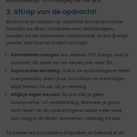
kennismakings- of intakegesprek met je in.
3. Aftrap van de opdracht!
Bij ons kun je rekenen op openheid en transparantie.
Doordat we direct schakelen met zelfstandigen,
houden we de inhuurketen overzichtelijk en kun jij altijd
precies zien hoe het traject verloopt.
Gemiddelde marges:
we rekenen 13% marge over je
uurtarief; dit daalt na het eerste jaar naar 11%.
Supersnelle betaling:
zodra de opdrachtgever heeft
overgemaakt, staat jouw brutoloon op werkdagen
altijd binnen 24 uur op je rekening.
Altijd je eigen keuzes:
bij ons heb je geen
concurrentie- of relatiebeding. Wanneer je goed
werk levert en de opdrachtgever biedt meer werk
aan, mag je dit direct aannemen, volledig vrij dus.
Zo bieden we jou heldere afspraken en behoud je de