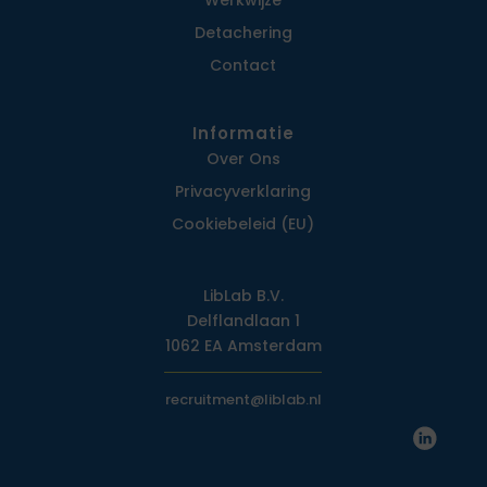
Werkwijze
Detachering
Contact
Informatie
Over Ons
Privacy­verklaring
Cookiebeleid (EU)
LibLab B.V.
Delflandlaan 1
1062 EA Amsterdam
recruitment@liblab.nl