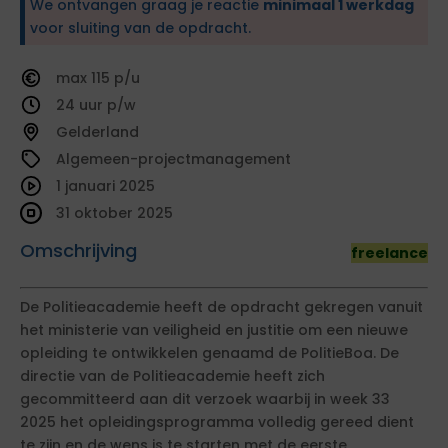
We ontvangen graag je reactie
minimaal 1 werkdag
voor sluiting van de opdracht.
115
24
Gelderland
Algemeen-projectmanagement
1 januari 2025
31 oktober 2025
Omschrijving
freelance
De Politieacademie heeft de opdracht gekregen vanuit
het ministerie van veiligheid en justitie om een nieuwe
opleiding te ontwikkelen genaamd de PolitieBoa. De
directie van de Politieacademie heeft zich
gecommitteerd aan dit verzoek waarbij in week 33
2025 het opleidingsprogramma volledig gereed dient
te zijn en de wens is te starten met de eerste