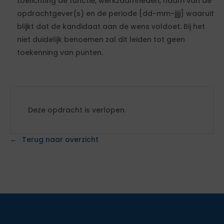
toelichting de functie, werkzaamheden, naam van de
opdrachtgever(s) en de periode [dd-mm-jjjj] waaruit
blijkt dat de kandidaat aan de wens voldoet. Bij het
niet duidelijk benoemen zal dit leiden tot geen
toekenning van punten.
Deze opdracht is verlopen.
Terug naar overzicht