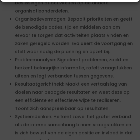
beslissingen of activiteiten op de andere
organisatieonderdelen.
Organisatievermogen: Bepaalt prioriteiten en geeft
de benodigde acties, tijd en middelen aan om
ervoor te zorgen dat activiteiten plaats vinden en
zaken geregeld worden. Evalueert de voortgang en
stelt waar nodig de planning en opzet bij.
Probleemanalyse: Signaleert problemen, zoekt en
herkent belangrijke informatie, rafelt vraagstukken
uiteen en legt verbanden tussen gegevens.
Resultaatgerichtheid: Maakt een vertaalslag van
doelen naar beoogde resultaten en weet deze op
een efficiënte en effectieve wijze te realiseren.
Toont zich aanspreekbaar op resultaten.
Systeemdenken: Herkent zowel het groter verband
als de interne samenhang binnen vraagstukken en
is zich bewust van de eigen positie en invloed in dat