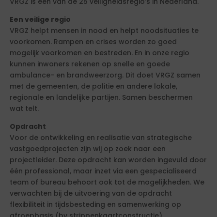
VRGZ is een van de 25 veiligheidsregio’s in Nederland.
Een veilige regio
VRGZ helpt mensen in nood en helpt noodsituaties te
voorkomen. Rampen en crises worden zo goed
mogelijk voorkomen en bestreden. En in onze regio
kunnen inwoners rekenen op snelle en goede
ambulance- en brandweerzorg. Dit doet VRGZ samen
met de gemeenten, de politie en andere lokale,
regionale en landelijke partijen. Samen beschermen
wat telt.
Opdracht
Voor de ontwikkeling en realisatie van strategische
vastgoedprojecten zijn wij op zoek naar een
projectleider. Deze opdracht kan worden ingevuld door
één professional, maar inzet via een gespecialiseerd
team of bureau behoort ook tot de mogelijkheden. We
verwachten bij de uitvoering van de opdracht
flexibiliteit in tijdsbesteding en samenwerking op
afroepbasis (bv strippenkaartconstructie).