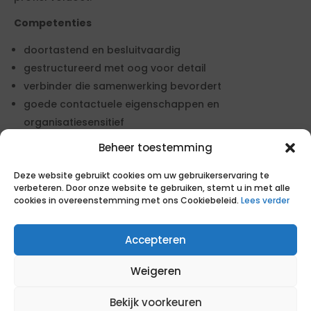
Competenties
doortastend en besluitvaardig
gestructureerd met oog voor detail
verbinder die samenwerking bevordert
goede contactuele eigenschappen en
organisatiesensitief
flexibel en resultaatgericht
Beheer toestemming
werkt vanuit vertrouwen, eigenaarschap en
Deze website gebruikt cookies om uw gebruikerservaring te
oplossingsgericht
verbeteren. Door onze website te gebruiken, stemt u in met alle
cookies in overeenstemming met ons Cookiebeleid.
Lees verder
Benodigd aantal professionals
1 of een team
Accepteren
Functieschaal
Weigeren
Deze functie is ingedeeld in functieschaal € 150,00 per
uur ex BTW. Deze functieschaal is verbonden aan de
Bekijk voorkeuren
desbetreffende CAO van de opdrachtgever inzake de