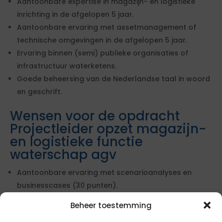
Aantoonbare expertise in magazijn- en logistieke
inrichting in de afgelopen 5 jaar.
Aantoonbare ervaring met assetmanagement of
technische omgevingen in de afgelopen 5 jaar.
Ervaring binnen (semi) publieke organisaties of
infrastructuur waterketens.
Goede beheersing van de Nederlandse taal in woord
en geschrift.
Wensen voor de opdracht
Projectleider opzet magazijn-
en logistieke functie
waterschap agv
Aantoonbare ervaring met scenarioanalyses en
businesscases (30 punten).
Ervaring binnen (semi) publieke organisaties of
Beheer toestemming
infrastructuur waterketens (40 punten).