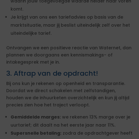
waarin jouw toegevoegde waarde helder naar voren
komt.
Je krijgt van ons een tariefadvies op basis van de
marktsituatie, maar jij beslist uiteindelijk zelf over het
uiteindelijke tarief.
Ontvangen we een positieve reactie van Waternet, dan
plannen we doorgaans een kennismakings- of
intakegesprek met je in.
3. Aftrap van de opdracht!
Bij ons kun je rekenen op openheid en transparantie.
Doordat we direct schakelen met zelfstandigen,
houden we de inhuurketen overzichtelijk en kun jij altijd
precies zien hoe het traject verloopt.
Gemiddelde marges:
we rekenen 13% marge over je
uurtarief; dit daalt na het eerste jaar naar 11%.
Supersnelle betaling:
zodra de opdrachtgever heeft