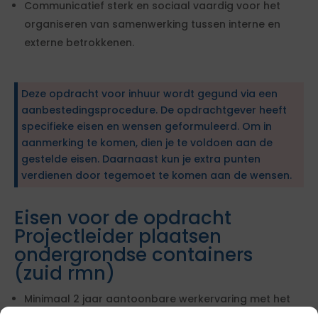
Communicatief sterk en sociaal vaardig voor het
organiseren van samenwerking tussen interne en
externe betrokkenen.
Deze opdracht voor inhuur wordt gegund via een
aanbestedingsprocedure. De opdrachtgever heeft
specifieke eisen en wensen geformuleerd. Om in
aanmerking te komen, dien je te voldoen aan de
gestelde eisen. Daarnaast kun je extra punten
verdienen door tegemoet te komen aan de wensen.
Eisen voor de opdracht
Projectleider plaatsen
ondergrondse containers
(zuid rmn)
Minimaal 2 jaar aantoonbare werkervaring met het
plaatsen van ondergrondse containers binnen het