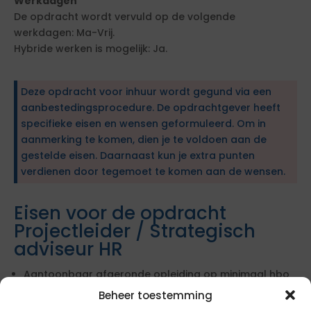
Werkdagen
De opdracht wordt vervuld op de volgende
werkdagen: Ma-Vrij.
Hybride werken is mogelijk: Ja.
Deze opdracht voor inhuur wordt gegund via een
aanbestedingsprocedure. De opdrachtgever heeft
specifieke eisen en wensen geformuleerd. Om in
aanmerking te komen, dien je te voldoen aan de
gestelde eisen. Daarnaast kun je extra punten
verdienen door tegemoet te komen aan de wensen.
Eisen voor de opdracht
Projectleider / Strategisch
adviseur HR
Aantoonbaar afgeronde opleiding op minimaal hbo
bachelor niveau in de richting van Human Resource
Beheer toestemming
Management of Organisatiewetenschappen.