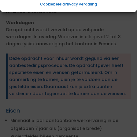
Maximaal 5 pagina’s, opgesteld in het Nederlands,
Cookiebeleid
Privacy verklaring
minimaal 2 referenties.
Werkdagen
De opdracht wordt vervuld op de volgende
werkdagen: In overleg. Waarvan in elk geval 2 tot 3
dagen fysiek aanwezig op het kantoor in Eemnes.
Deze opdracht voor inhuur wordt gegund via een
aanbestedingsprocedure. De opdrachtgever heeft
specifieke eisen en wensen geformuleerd. Om in
aanmerking te komen, dien je te voldoen aan de
gestelde eisen. Daarnaast kun je extra punten
verdienen door tegemoet te komen aan de wensen.
Eisen
Minimaal 5 jaar aantoonbare werkervaring in de
afgelopen 7 jaar als (organisatie brede)
Projectleider bij een gemeente.