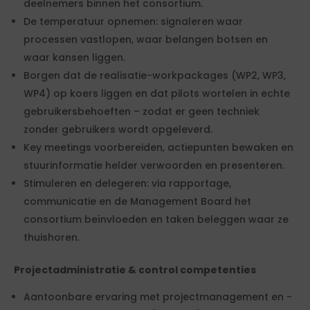
deelnemers binnen het consortium.
De temperatuur opnemen: signaleren waar
processen vastlopen, waar belangen botsen en
waar kansen liggen.
Borgen dat de realisatie-workpackages (WP2, WP3,
WP4) op koers liggen en dat pilots wortelen in echte
gebruikersbehoeften – zodat er geen techniek
zonder gebruikers wordt opgeleverd.
Key meetings voorbereiden, actiepunten bewaken en
stuurinformatie helder verwoorden en presenteren.
Stimuleren en delegeren: via rapportage,
communicatie en de Management Board het
consortium beïnvloeden en taken beleggen waar ze
thuishoren.
Projectadministratie & control competenties
Aantoonbare ervaring met projectmanagement en -