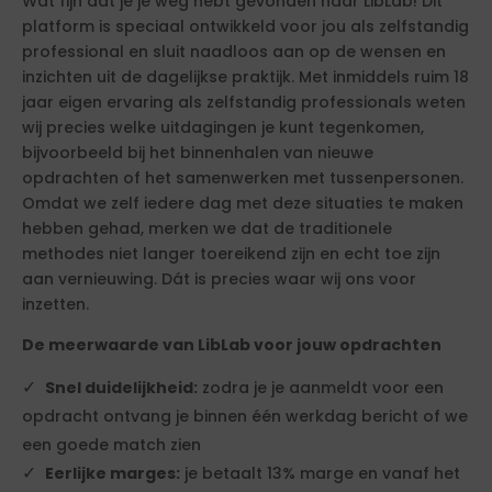
Wat fijn dat je je weg hebt gevonden naar LibLab! Dit
platform is speciaal ontwikkeld voor jou als zelfstandig
professional en sluit naadloos aan op de wensen en
inzichten uit de dagelijkse praktijk. Met inmiddels ruim 18
jaar eigen ervaring als zelfstandig professionals weten
wij precies welke uitdagingen je kunt tegenkomen,
bijvoorbeeld bij het binnenhalen van nieuwe
opdrachten of het samenwerken met tussenpersonen.
Omdat we zelf iedere dag met deze situaties te maken
hebben gehad, merken we dat de traditionele
methodes niet langer toereikend zijn en echt toe zijn
aan vernieuwing. Dát is precies waar wij ons voor
inzetten.
De meerwaarde van LibLab voor jouw opdrachten
Snel duidelijkheid:
zodra je je aanmeldt voor een
opdracht ontvang je binnen één werkdag bericht of we
een goede match zien
Eerlijke marges:
je betaalt 13% marge en vanaf het