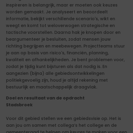
inspireren is belangrijk, maar er moeten ook keuzes
worden gemaakt. Je analyseert en beoordeelt
informatie, bekijkt verschillende scenario's, wikt en
weegt en komt tot weloverwogen strategische en
tactische voorstellen. Daarna hak je knopen door en
beargumenteer je besluiten, zodat mensen jouw
richting begrijpen en meebewegen. Projectteams stuur
je aan op basis van risico's, financiën, planning,
kwaliteit en afhankelijkheden. Je bent problemen voor,
zodat je tijdig kunt bijsturen als dat nodig is. En
aangezien (bijna) alle gebiedsontwikkelingen
politiekgevoelig zijn, houd je altijd rekening met
bestuurlijk en maatschappelijk draagvlak.
Doel en resultaat van de opdracht
Stadsbroek
Voor dit gebied stellen we een gebiedsvisie op. Het is
aan jou om samen met collega’s het college en de
gemeenteraad te helpen om keuzes te maken voor een