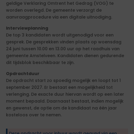
geldige Verklaring Omtrent het Gedrag (VOG) te
worden overlegd. De gemeente verzorgt de
aanvraagprocedure via een digitale uitnodiging.
Interviewplanning
De top 3 kandidaten wordt uitgenodigd voor een
gesprek. De gesprekken vinden plaats op woensdag
24 juni tussen 10.00 en 13.00 uur op het raadhuis van
gemeente Amstelveen. Kandidaten dienen gedurende
dit tijdsblok beschikbaar te zijn.
Opdrachtduur
De opdracht start zo spoedig mogelijk en loopt tot 1
september 2027. Er bestaat een mogelijkheid tot
verlenging. De exacte duur hiervan wordt op een later
moment bepaald. Daarnaast bestaat, indien mogelijk
en gewenst, de optie om de kandidaat na één jaar
kosteloos over te nemen.
Deze opdracht voor inhuur wordt gegund via een