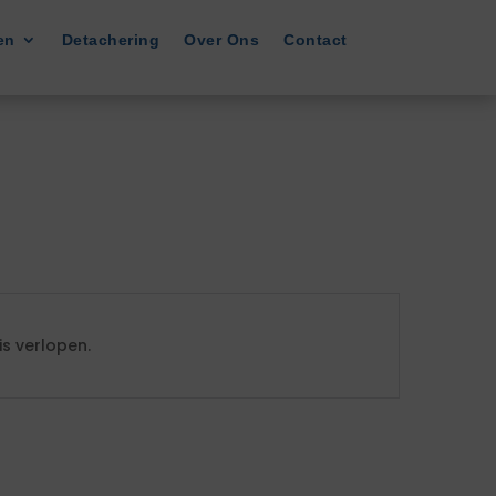
en
Detachering
Over Ons
Contact
s verlopen.