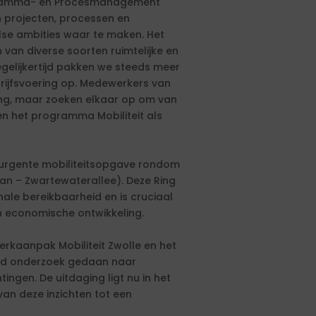
rogramma- en Procesmanagement
n projecten, processen en
e ambities waar te maken. Het
 van diverse soorten ruimtelijke en
gelijkertijd pakken we steeds meer
rijfsvoering op. Medewerkers van
ing, maar zoeken elkaar op om van
nen het programma Mobiliteit als
 urgente mobiliteitsopgave rondom
aan – Zwartewaterallee). Deze Ring
ale bereikbaarheid en is cruciaal
en economische ontwikkeling.
erkaanpak Mobiliteit Zwolle en het
reid onderzoek gedaan naar
ingen. De uitdaging ligt nu in het
an deze inzichten tot een