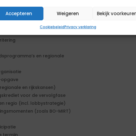
Accepteren
Weigeren
Bekijk voorkeure
kaanpak Mobiliteit)
 knelpunten
Cookiebeleid
Privacy verklaring
 urgentie, impact en samenhang
itering
iedsprogramma’s en regionale
rganisatie
g-opgave
 regionale en rijkskansen)
skrediet voor de vervolgfase
n regio (incl. lobbystrategie)
mingsmomenten (zoals BO-MIRT)
cipatie
 termijn