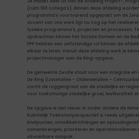
Je maakt deel uit van de afdeling Project-, P
(ruim 160 collega's). Binnen deze afdeling worde
programma's voortvarend opgepakt om de Zwols
accent van ons werk ligt nu nog op het realiseren
fysieke programma's, projecten en processen. Te
opdrachten binnen het Sociale Domein en de Bed
PPP hebben een zelfstandige rol binnen de afdel
elkaar te leren. Vanuit deze afdeling werk je bin
projectmanager aan de Ring-opgave.
De gemeente Zwolle staat voor een integrale en
de Ring (IJsselallee – Oldeneelallee – Ceintuurb
vormt de ruggengraat van de stedelijke en region
voor toekomstige stedelijke groei, leefkwaliteit 
De opgave is niet nieuw: in onder andere de Netw
Ruimtelijk Toekomstperspectief is reeds uitgeb
knelpunten, ontwikkelrichtingen en oplossingsricht
samenbrengen, prioriteren en operationaliseren v
uitvoerbare aanpak.