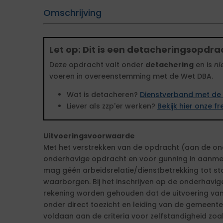
Omschrijving
Let op: Dit is een detacheringsopdra
Deze opdracht valt onder
detachering
en is
ni
voeren in overeenstemming met de Wet DBA.
Wat is detacheren?
Dienstverband met de 
Liever als zzp'er werken?
Bekijk hier onze 
Uitvoeringsvoorwaarde
Met het verstrekken van de opdracht (aan de ond
onderhavige opdracht en voor gunning in aanme
mag géén arbeidsrelatie/dienstbetrekking tot stan
waarborgen. Bij het inschrijven op de onderhavig
rekening worden gehouden dat de uitvoering va
onder direct toezicht en leiding van de gemeente 
voldaan aan de criteria voor zelfstandigheid zoa