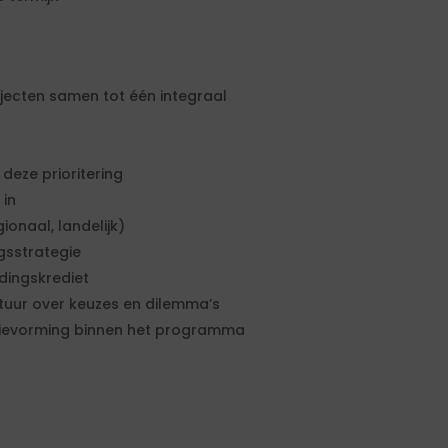
ecten samen tot één integraal
deze prioritering
 in
onaal, landelijk)
ngsstrategie
idingskrediet
uur over keuzes en dilemma’s
egievorming binnen het programma