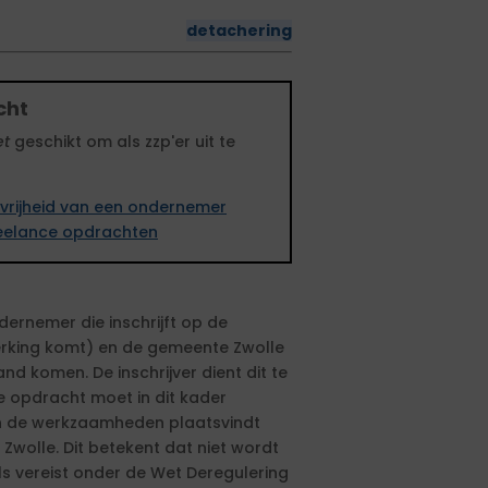
detachering
cht
et
geschikt om als zzp'er uit te
vrijheid van een ondernemer
freelance opdrachten
ernemer die inschrijft op de
rking komt) en de gemeente Zwolle
d komen. De inschrijver dient dit te
e opdracht moet in dit kader
n de werkzaamheden plaatsvindt
Zwolle. Dit betekent dat niet wordt
ls vereist onder de Wet Deregulering