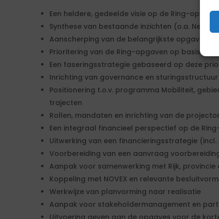
Een heldere, gedeelde visie op de Ring-opgave
Synthese van bestaande inzichten (o.a. Netwer
Aanscherping van de belangrijkste opgaven en
Prioritering van de Ring-opgaven op basis van
Een faseringsstrategie gebaseerd op deze prior
Inrichting van governance en sturingsstructuur
Positionering t.o.v. programma Mobiliteit, geb
trajecten
Rollen, mandaten en inrichting van de projecto
Een integraal financieel perspectief op de Rin
Uitwerking van een financieringsstrategie (incl.
Voorbereiding van een aanvraag voorbereiding
Aanpak voor samenwerking met Rijk, provincie e
Koppeling met NOVEX en relevante besluitvor
Werkwijze van planvorming naar realisatie
Aanpak voor stakeholdermanagement en parti
Uitvoering geven aan de opgaves voor de korte