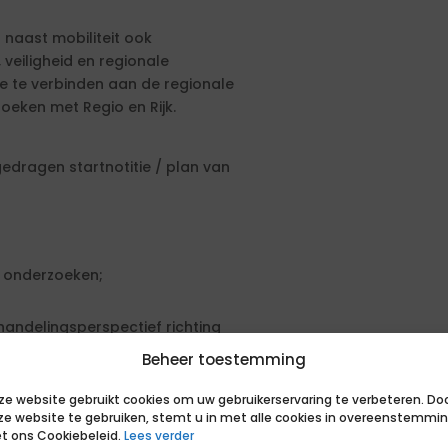
 naast mobiliteit ook
 veiligheid en regionale
e te verbinden aan de regionale
oeken met Regio en Rijk.
gedragen startnotitie / plan van
n onderzoeken;
handelingsperspectief richting
Beheer toestemming
ze website gebruikt cookies om uw gebruikerservaring te verbeteren. Do
ze website te gebruiken, stemt u in met alle cookies in overeenstemmi
k) waarin minimaal is uitgewerkt:
t ons Cookiebeleid.
Lees verder