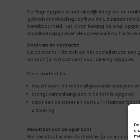
De Ring-opgave is nadrukkelijk integraal en raakt
gebiedsontwikkeling, leefkwaliteit, duurzaamheid,
bereikbaarheid. Het is van belang de Ring-opgav
mobiliteitsopgave en de samenwerking hierin te z
Doel van de opdracht
De opdracht richt zich op het opstellen van een 
aanpak (0–6 maanden) voor de Ring-opgave.
Deze startnotitie:
bouwt voort op reeds uitgevoerde analyses e
brengt samenhang aan in de totale opgave;
biedt een concreet en bestuurlijk hanteerbaar 
uitvoering.
De
Resultaat van de opdracht
on
Het resultaat is een startnotitie (plan van aanpa
me