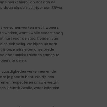
nte merkt hierbij op dat aan de
ldaan als de inschrijver een ZZP-er
 als we samenwerken met inwoners,
t te werken, want Zwolle scoort hoog
oot hart voor de stad, houden van
en zich veilig. We kijken uit naar
t is onze missie om onze brede
 we door unieke talenten samen te
oners te delen.
s en vaardigheden verkennen en de
aar je goed in bent. We zijn een
en en respecteren om wie we zijn.
 een kleurrijk Zwolle, waar iedereen