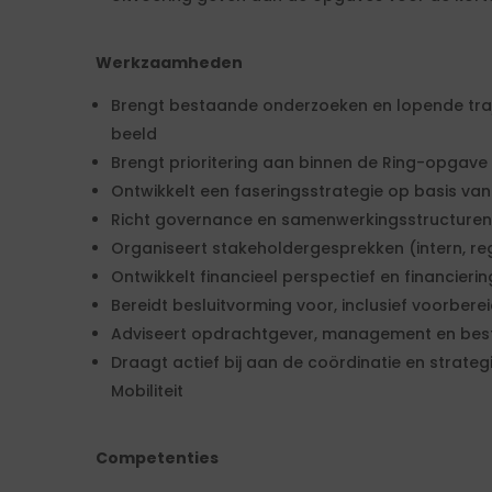
Werkzaamheden
Brengt bestaande onderzoeken en lopende traj
beeld
Brengt prioritering aan binnen de Ring-opgave
Ontwikkelt een faseringsstrategie op basis van 
Richt governance en samenwerkingsstructuren
Organiseert stakeholdergesprekken (intern, regi
Ontwikkelt financieel perspectief en financieri
Bereidt besluitvorming voor, inclusief voorbere
Adviseert opdrachtgever, management en best
Draagt actief bij aan de coördinatie en strat
Mobiliteit
Competenties