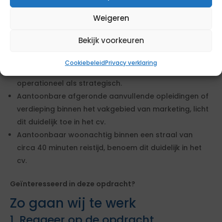
bachelor niveau in de richting van marketing,
Weigeren
innovatie, bedrijfseconomie of direct vergelijkbaar.
Aantoonbaar bekend met de sociale kaart van Regio
Bekijk voorkeuren
Rivierenland, licht dit duidelijk toe in het cv.
Aantoonbare werkervaring met het uitvoeren van
Cookiebeleid
Privacy verklaring
een marktanalyse en opleveren van een plan, zowel
operationeel als strategisch.
Aantoonbare afgeronde aanvullende opleidingen of
verdieping binnen het vakgebied van marketing, licht
dit duidelijk toe in het cv.
Aantoonbaar woonachtig binnen een straal van
circa 40 minuten reistijd, benoem dit duidelijk in het
cv.
Geïnteresseerd in deze opdracht?
Zo gaan wij te werk
1. Reageer op de opdracht