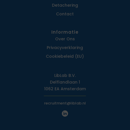
Detachering
Contact
Informatie
Over Ons
Privacy­verklaring
Cookiebeleid (EU)
LibLab B.V.
Delflandlaan 1
1062 EA Amsterdam
recruitment@liblab.nl