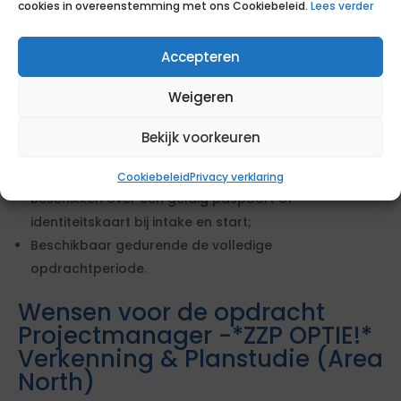
cookies in overeenstemming met ons Cookiebeleid.
Lees verder
projectmatig werken;
Ervaring met stakeholdermanagement binnen een
Accepteren
bestuurlijke context;
Uitstekende beheersing van de Nederlandse taal;
Weigeren
Beschikken over een VOG vóór de start van de
opdracht;
Bekijk voorkeuren
Bereidheid om een Pre Employment Screening (PES) te
doorlopen;
Cookiebeleid
Privacy verklaring
Beschikken over een geldig paspoort of
identiteitskaart bij intake en start;
Beschikbaar gedurende de volledige
opdrachtperiode.
Wensen voor de opdracht
Projectmanager -*ZZP OPTIE!*
Verkenning & Planstudie (Area
North)