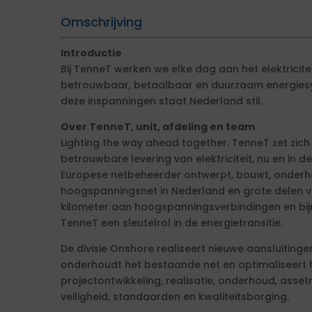
Omschrijving
Introductie
Bij TenneT werken we elke dag aan het elektricit
betrouwbaar, betaalbaar en duurzaam energiesy
deze inspanningen staat Nederland stil.
Over TenneT, unit, afdeling en team
Lighting the way ahead together. TenneT zet zich 
betrouwbare levering van elektriciteit, nu en in
Europese netbeheerder ontwerpt, bouwt, onderho
hoogspanningsnet in Nederland en grote delen va
kilometer aan hoogspanningsverbindingen en bi
TenneT een sleutelrol in de energietransitie.
De divisie Onshore realiseert nieuwe aansluiting
onderhoudt het bestaande net en optimaliseert he
projectontwikkeling, realisatie, onderhoud, ass
veiligheid, standaarden en kwaliteitsborging.