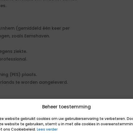
es.
Arnhem (gemiddeld één keer per
ingen, zoals Eemshaven.
egens ziekte.
professional.
ing (PES) plaats.
derlands te worden aangeleverd.
 geldende wet- en regelgeving op het
Beheer toestemming
o. Deze opdracht valt binnen
ze website gebruikt cookies om uw gebruikerservaring te verbeteren. Do
ze website te gebruiken, stemt u in met alle cookies in overeenstemmi
t ons Cookiebeleid.
Lees verder