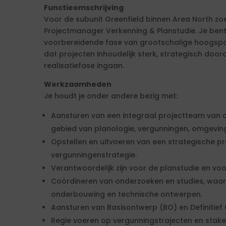
Functieomschrijving
Voor de subunit Greenfield binnen Area North zo
Projectmanager Verkenning & Planstudie. Je bent
voorbereidende fase van grootschalige hoogspa
dat projecten inhoudelijk sterk, strategisch doo
realisatiefase ingaan.
Werkzaamheden
Je houdt je onder andere bezig met:
Aansturen van een integraal projectteam van c
gebied van planologie, vergunningen, omgevin
Opstellen en uitvoeren van een strategische p
vergunningenstrategie.
Verantwoordelijk zijn voor de planstudie en voor
Coördineren van onderzoeken en studies, waaro
onderbouwing en technische ontwerpen.
Aansturen van Basisontwerp (BO) en Definitief
Regie voeren op vergunningstrajecten en sta