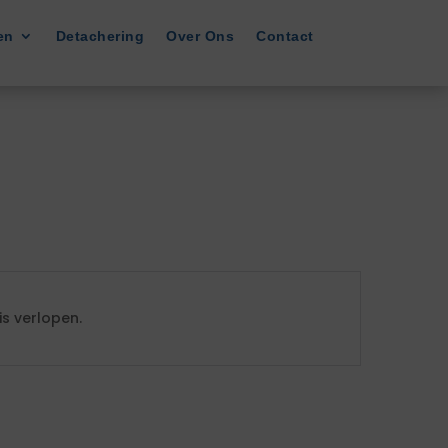
en
Detachering
Over Ons
Contact
s verlopen.