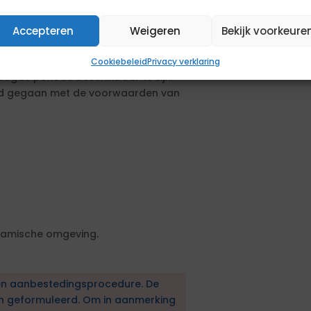
g plaats. Daarnaast dient de
opdracht een geldig paspoort of
Accepteren
Weigeren
Bekijk voorkeure
Cookiebeleid
Privacy verklaring
agde periode beschikbaar te zijn.
rd gegaan met de voorwaarden van
ynamische omgeving.
en aanbestedingsprocedure. De
en geformuleerd. Om in aanmerking