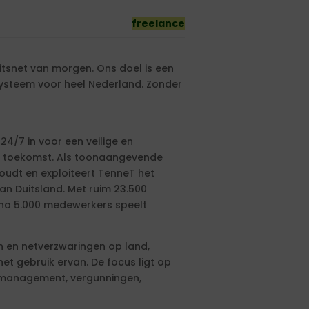
freelance
eitsnet van morgen. Ons doel is een
steem voor heel Nederland. Zonder
24/7 in voor een veilige en
 de toekomst. Als toonaangevende
udt en exploiteert TenneT het
n Duitsland. Met ruim 23.500
jna 5.000 medewerkers speelt
en en netverzwaringen op land,
t gebruik ervan. De focus ligt op
etmanagement, vergunningen,