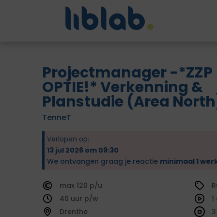
Projectmanager -*ZZP
OPTIE!* Verkenning &
Planstudie (Area North
TenneT
Verlopen op:
13 jul 2026 om 09:30
We ontvangen graag je reactie
minimaal 1 wer
120
R
40
1
Drenthe
3