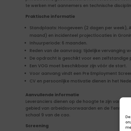
te werken met aannemers en technische disciplin
Praktische informatie
Standplaats: Hoogeveen (2 dagen per week), 
maand) en incidenteel projectlocaties in Gron
Inhuurperiode: 6 maanden.
Reden van de aanvraag: tijdelijke vervanging w
De opdracht is geschikt voor een zelfstandige 
Een VOG moet beschikbaar zijn vóór de start.
Voor aanvang vindt een Pre Employment Screen
CV en persoonlijke motivatie dienen in het Ne
Aanvullende informatie
Leveranciers dienen op de hoogte te zijn van de
gebied van arbeidsvoorwaarden en de TenneT-ca
schaal 9 van de cao.
De
on
Screening
me