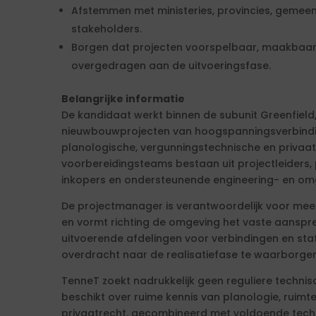
Afstemmen met ministeries, provincies, gemeen
stakeholders.
Borgen dat projecten voorspelbaar, maakbaar
overgedragen aan de uitvoeringsfase.
Belangrijke informatie
De kandidaat werkt binnen de subunit Greenfield, 
nieuwbouwprojecten van hoogspanningsverbinding
planologische, vergunningstechnische en privaat
voorbereidingsteams bestaan uit projectleiders, 
inkopers en ondersteunende engineering- en o
De projectmanager is verantwoordelijk voor meer
en vormt richting de omgeving het vaste aansp
uitvoerende afdelingen voor verbindingen en stat
overdracht naar de realisatiefase te waarborgen
TenneT zoekt nadrukkelijk geen reguliere technis
beschikt over ruime kennis van planologie, ruimte
privaatrecht, gecombineerd met voldoende techni