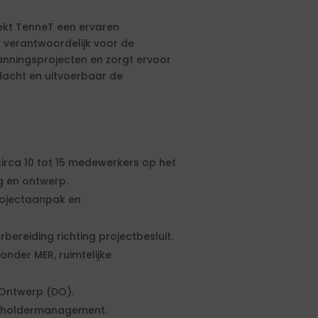
ekt TenneT een ervaren
 verantwoordelijk voor de
nningsprojecten en zorgt ervoor
rdacht en uitvoerbaar de
irca 10 tot 15 medewerkers op het
g en ontwerp.
rojectaanpak en
bereiding richting projectbesluit.
nder MER, ruimtelijke
 Ontwerp (DO).
keholdermanagement.