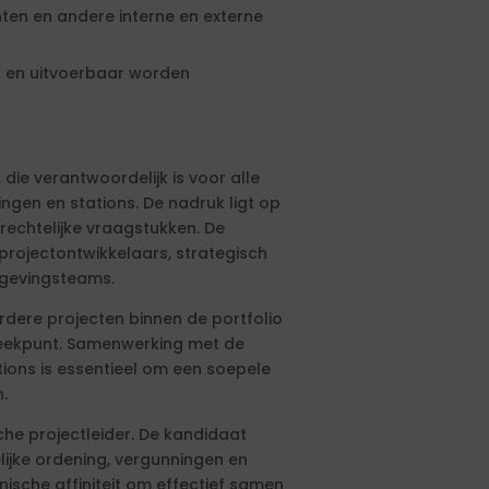
ten en andere interne en externe
 en uitvoerbaar worden
die verantwoordelijk is voor alle
en en stations. De nadruk ligt op
rechtelijke vraagstukken. De
projectontwikkelaars, strategisch
mgevingsteams.
dere projecten binnen de portfolio
reekpunt. Samenwerking met de
ions is essentieel om een soepele
.
che projectleider. De kandidaat
lijke ordening, vergunningen en
sche affiniteit om effectief samen