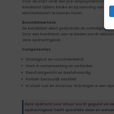
Voor de start vindt een pre-employmentscreenin
kandidaat tijdens intake en bij aanvang van de 
identiteitskaart te kunnen tonen.
Beschikbaarheid
De kandidaat dient gedurende de volledige gevra
Door een kandidaat aan te bieden wordt akkoo
deze opdrachtgever.
Competenties
Strategisch en vooruitdenkend.
Sterk in samenwerking en verbinden.
Resultaatgericht en besluitvaardig.
Politiek-bestuurlijk sensitief.
In staat rust en structuur te brengen in een d
Deze opdracht voor inhuur wordt gegund via e
opdrachtgever heeft specifieke eisen en wens