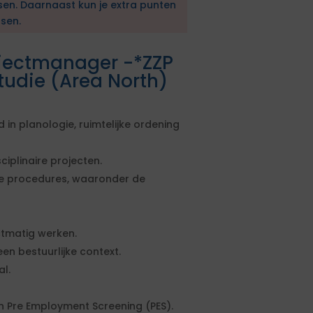
sen. Daarnaast kun je extra punten
sen.
ojectmanager -*ZZP
tudie (Area North)
in planologie, ruimtelijke ordening
ciplinaire projecten.
jke procedures, waaronder de
ctmatig werken.
n bestuurlijke context.
l.
n Pre Employment Screening (PES).