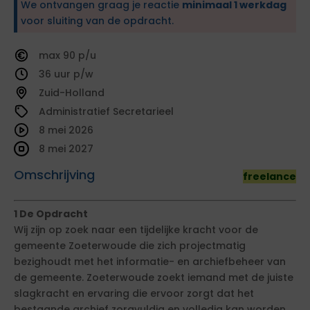
We ontvangen graag je reactie
minimaal 1 werkdag
voor sluiting van de opdracht.
90
36
Zuid-Holland
Administratief Secretarieel
8 mei 2026
8 mei 2027
Omschrijving
freelance
1 De Opdracht
Wij zijn op zoek naar een tijdelijke kracht voor de
gemeente Zoeterwoude die zich projectmatig
bezighoudt met het informatie- en archiefbeheer van
de gemeente. Zoeterwoude zoekt iemand met de juiste
slagkracht en ervaring die ervoor zorgt dat het
bestaande archief zorgvuldig en volledig kan worden