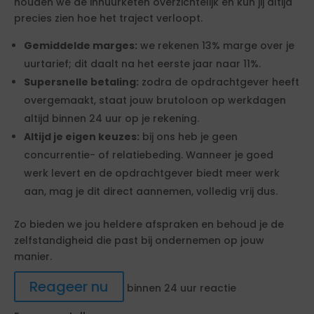
houden we de inhuurketen overzichtelijk en kun jij altijd
precies zien hoe het traject verloopt.
Gemiddelde marges:
we rekenen 13% marge over je
uurtarief; dit daalt na het eerste jaar naar 11%.
Supersnelle betaling:
zodra de opdrachtgever heeft
overgemaakt, staat jouw brutoloon op werkdagen
altijd binnen 24 uur op je rekening.
Altijd je eigen keuzes:
bij ons heb je geen
concurrentie- of relatiebeding. Wanneer je goed
werk levert en de opdrachtgever biedt meer werk
aan, mag je dit direct aannemen, volledig vrij dus.
Zo bieden we jou heldere afspraken en behoud je de
zelfstandigheid die past bij ondernemen op jouw
manier.
Reageer nu
binnen 24 uur reactie