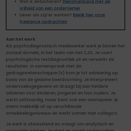
Wat is detacheren?
Dienstverband met de
vrijheid van een ondernemer
Liever als zzp'er werken?
Bekijk hier onze
freelance opdrachten
Aan het werk
Als psychodiagnostisch medewerker werk je binnen het
sociaal domein, in het team van het CJG. Je voert
psychologische testdiagnostiek uit en verwerkt de
resultaten. In samenspraak met de
gedragswetenschapper(s) kom je tot advisering op
basis van de gedane beeldvorming. Je interpreteert
onderzoeksgegevens en draagt bij aan heldere
adviezen voor kinderen, jongeren en hun ouders. Je
werkt zelfstandig, maar bent ook een teamspeler: je
stemt makkelijk af op verschillende
ontwikkelingsniveaus en werkt samen met collega’s.
Je werk is afwisselend en vraagt om analytisch en
zorgvuldig werken. Je plant en regelt onderzoeken,