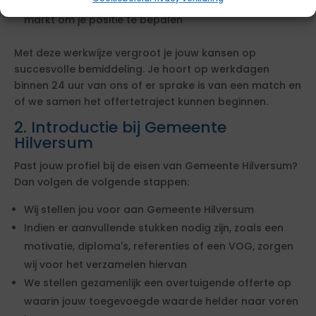
We checken je tarief en zetten dit af tegen de actuele
markt om je positie te bepalen
Met deze werkwijze vergroot je jouw kansen op
succesvolle bemiddeling. Je hoort op werkdagen
binnen 24 uur van ons of er sprake is van een match en
of we samen het offertetraject kunnen beginnen.
2. Introductie bij Gemeente
Hilversum
Past jouw profiel bij de eisen van Gemeente Hilversum?
Dan volgen de volgende stappen:
Wij stellen jou voor aan Gemeente Hilversum
Indien er aanvullende stukken nodig zijn, zoals een
motivatie, diploma's, referenties of een VOG, zorgen
wij voor het verzamelen hiervan
We stellen gezamenlijk een overtuigende offerte op
waarin jouw toegevoegde waarde helder naar voren