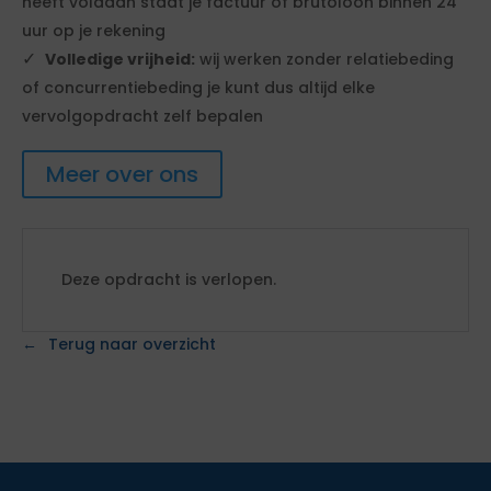
heeft voldaan staat je factuur of brutoloon binnen 24
uur op je rekening
Volledige vrijheid:
wij werken zonder relatiebeding
of concurrentiebeding je kunt dus altijd elke
vervolgopdracht zelf bepalen
Meer over ons
Deze opdracht is verlopen.
Terug naar overzicht